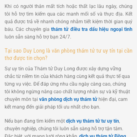
Khi có người thân mất tích hoặc thất lạc lâu ngày, chúng
tôi hỗ trợ tìm kiếm qua các manh mối số và thực địa. Kết
quả được trả về nhanh chóng nhằm tiết kiệm thời gian quý
báu. Các chuyên gia
thám tử điều tra dấu hiệu ngoại tình
luôn sẵn sàng hỗ trợ bạn 24/7.
Tại sao Duy Long là văn phòng thám tử tư uy tín tại cần
thơ được tin chọn?
Sự uy tín của Thám tử Duy Long được xây dựng vững
chắc từ niềm tin của khách hàng cùng kết quả thực tế qua
từng vụ việc. Để đáp ứng nhu cầu ngày càng cao, chúng
tôi không ngừng nâng cao chất lượng nhân sự và kỹ thuật
chuyên môn tại
văn phòng dịch vụ thám tử
hiện đại, cam
kết mang đến giải pháp tối ưu nhất cho bạn.
Nếu bạn đang tìm kiếm một
dịch vụ thám tử tư uy tín
,
chuyên nghiệp, chúng tôi luôn sẵn sàng hỗ trợ tận tâm.
Đặc biệt, với mạng lưới rộng khắp,
dịch vụ thám tử Đồng