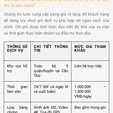
thơ là bao nhiêu?
Chúng tôi luôn cung cấp bảng giá rõ ràng để khách hàng
dễ dàng lựa chọn gói dịch vụ phù hợp với ngân sách của
mình. Chi phí được tính toán dựa trên độ khó của vụ việc
và thời gian thực hiện nhiệm vụ điều tra thực địa.
THÔNG SỐ
CHI TIẾT THÔNG
MỨC GIÁ THAM
DỊCH VỤ
TIN
KHẢO
Khu vực hỗ
Toàn bộ 9
Liên hệ trực tiếp
trợ
quận/huyện tại Cần
Thơ
Thời gian
24/7 (Kể cả ngày lễ
1.000.000 –
làm việc
và cuối tuần)
1.500.000
VNĐ/ngày
Loại bằng
Hình ảnh HD, Video
Bao gồm trong gói
chứng
4K, Tọa độ GPS