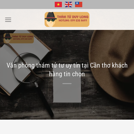
Bỏ
qua
nội
dung
Văn phòng thám tử tư uy tín tại Cần thơ khách
hàng tin chọn