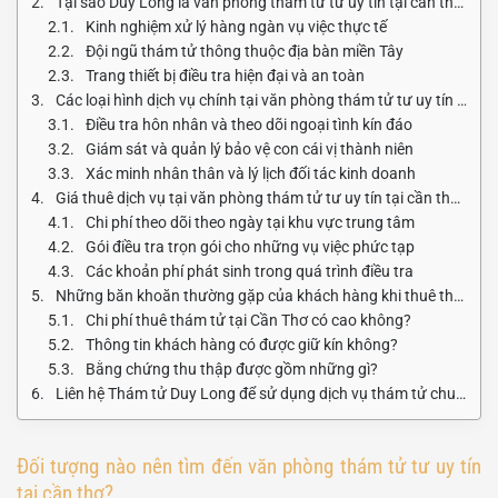
Tại sao Duy Long là văn phòng thám tử tư uy tín tại cần thơ được tin chọn?
Kinh nghiệm xử lý hàng ngàn vụ việc thực tế
Đội ngũ thám tử thông thuộc địa bàn miền Tây
Trang thiết bị điều tra hiện đại và an toàn
Các loại hình dịch vụ chính tại văn phòng thám tử tư uy tín tại cần thơ?
Điều tra hôn nhân và theo dõi ngoại tình kín đáo
Giám sát và quản lý bảo vệ con cái vị thành niên
Xác minh nhân thân và lý lịch đối tác kinh doanh
Giá thuê dịch vụ tại văn phòng thám tử tư uy tín tại cần thơ là bao nhiêu?
Chi phí theo dõi theo ngày tại khu vực trung tâm
Gói điều tra trọn gói cho những vụ việc phức tạp
Các khoản phí phát sinh trong quá trình điều tra
Những băn khoăn thường gặp của khách hàng khi thuê thám tử?
Chi phí thuê thám tử tại Cần Thơ có cao không?
Thông tin khách hàng có được giữ kín không?
Bằng chứng thu thập được gồm những gì?
Liên hệ Thám tử Duy Long để sử dụng dịch vụ thám tử chuyên nghiệp
Đối tượng nào nên tìm đến văn phòng thám tử tư uy tín
tại cần thơ?