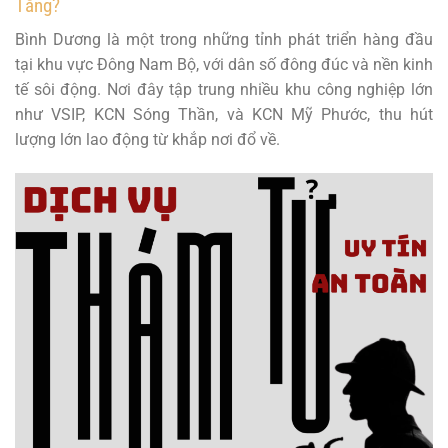
Tăng?
Bình Dương là một trong những tỉnh phát triển hàng đầu
tại khu vực Đông Nam Bộ, với dân số đông đúc và nền kinh
tế sôi động. Nơi đây tập trung nhiều khu công nghiệp lớn
như VSIP, KCN Sóng Thần, và KCN Mỹ Phước, thu hút
lượng lớn lao động từ khắp nơi đổ về.