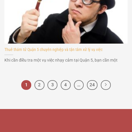
Thuê thám tử Quận 5 chuyên nghiệp và tận tâm xử lý vụ việc
Khi cần điều tra một vụ việc nhạy cảm tại Quận 5, bạn cần một
1
2
3
4
…
24