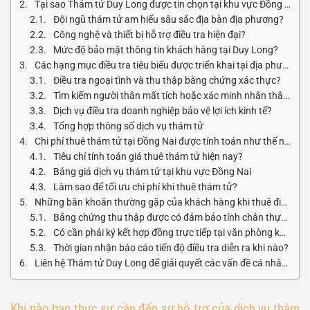
Tại sao Thám tử Duy Long được tin chọn tại khu vực Đồng Nai?
Đội ngũ thám tử am hiểu sâu sắc địa bàn địa phương?
Công nghệ và thiết bị hỗ trợ điều tra hiện đại?
Mức độ bảo mật thông tin khách hàng tại Duy Long?
Các hạng mục điều tra tiêu biểu được triển khai tại địa phương?
Điều tra ngoại tình và thu thập bằng chứng xác thực?
Tìm kiếm người thân mất tích hoặc xác minh nhân thân?
Dịch vụ điều tra doanh nghiệp bảo vệ lợi ích kinh tế?
Tổng hợp thông số dịch vụ thám tử
Chi phí thuê thám tử tại Đồng Nai được tính toán như thế nào?
Tiêu chí tính toán giá thuê thám tử hiện nay?
Bảng giá dịch vụ thám tử tại khu vực Đồng Nai
Làm sao để tối ưu chi phí khi thuê thám tử?
Những băn khoăn thường gặp của khách hàng khi thuê điều tra?
Bằng chứng thu thập được có đảm bảo tính chân thực không?
Có cần phải ký kết hợp đồng trực tiếp tại văn phòng không?
Thời gian nhận báo cáo tiến độ điều tra diễn ra khi nào?
Liên hệ Thám tử Duy Long để giải quyết các vấn đề cá nhân và thám tử
Khi nào bạn thực sự cần đến sự hỗ trợ của dịch vụ thám