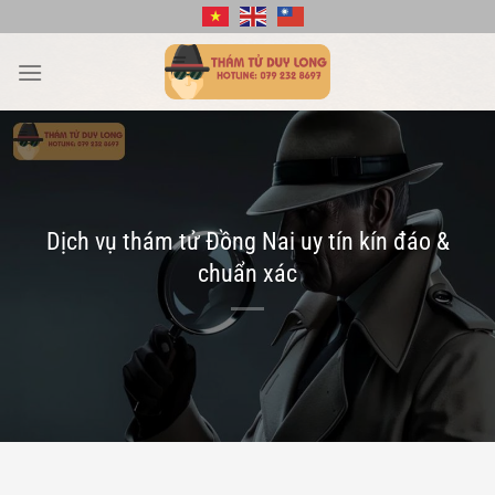
Bỏ
qua
nội
dung
Dịch vụ thám tử Đồng Nai uy tín kín đáo &
chuẩn xác