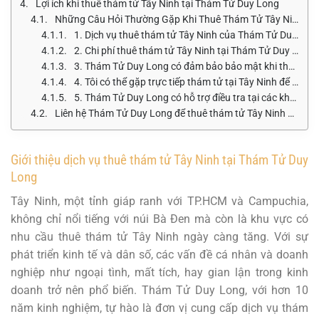
Lợi ích khi thuê thám tử Tây Ninh tại Thám Tử Duy Long
Những Câu Hỏi Thường Gặp Khi Thuê Thám Tử Tây Ninh Tại Thám Tử Duy Long
1. Dịch vụ thuê thám tử Tây Ninh của Thám Tử Duy Long bao gồm những gì?
2. Chi phí thuê thám tử Tây Ninh tại Thám Tử Duy Long là bao nhiêu?
3. Thám Tử Duy Long có đảm bảo bảo mật khi thuê thám tử tư Tây Ninh không?
4. Tôi có thể gặp trực tiếp thám tử tại Tây Ninh để trao đổi không?
5. Thám Tử Duy Long có hỗ trợ điều tra tại các khu vực nông thôn ở Tây Ninh không?
Liên hệ Thám Tử Duy Long để thuê thám tử Tây Ninh ngay hôm nay
Giới thiệu dịch vụ thuê thám tử Tây Ninh tại Thám Tử Duy
Long
Tây Ninh, một tỉnh giáp ranh với TP.HCM và Campuchia,
không chỉ nổi tiếng với núi Bà Đen mà còn là khu vực có
nhu cầu thuê thám tử Tây Ninh ngày càng tăng. Với sự
phát triển kinh tế và dân số, các vấn đề cá nhân và doanh
nghiệp như ngoại tình, mất tích, hay gian lận trong kinh
doanh trở nên phổ biến. Thám Tử Duy Long, với hơn 10
năm kinh nghiệm, tự hào là đơn vị cung cấp dịch vụ thám