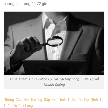
chứng chỉ trong 24-72 giờ.
Thuê Thám Tử Tây Ninh Uy Tín Tại Duy Long – Giải Quyết
Nhanh Chóng
Những Câu Hỏi Thường Gặp Khi Thuê Thám Tử Tây Ninh Tại
Thám Tử Duy Long