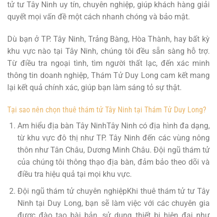
tử tư Tây Ninh uy tín, chuyên nghiệp, giúp khách hàng giải
quyết mọi vấn đề một cách nhanh chóng và bảo mật.
Dù bạn ở TP. Tây Ninh, Trảng Bàng, Hòa Thành, hay bất kỳ
khu vực nào tại Tây Ninh, chúng tôi đều sẵn sàng hỗ trợ.
Từ điều tra ngoại tình, tìm người thất lạc, đến xác minh
thông tin doanh nghiệp, Thám Tử Duy Long cam kết mang
lại kết quả chính xác, giúp bạn làm sáng tỏ sự thật.
Tại sao nên chọn thuê thám tử Tây Ninh tại Thám Tử Duy Long?
Am hiểu địa bàn Tây NinhTây Ninh có địa hình đa dạng,
từ khu vực đô thị như TP. Tây Ninh đến các vùng nông
thôn như Tân Châu, Dương Minh Châu. Đội ngũ thám tử
của chúng tôi thông thạo địa bàn, đảm bảo theo dõi và
điều tra hiệu quả tại mọi khu vực.
Đội ngũ thám tử chuyên nghiệpKhi thuê thám tử tư Tây
Ninh tại Duy Long, bạn sẽ làm việc với các chuyên gia
được đào tạo bài bản, sử dụng thiết bị hiện đại như