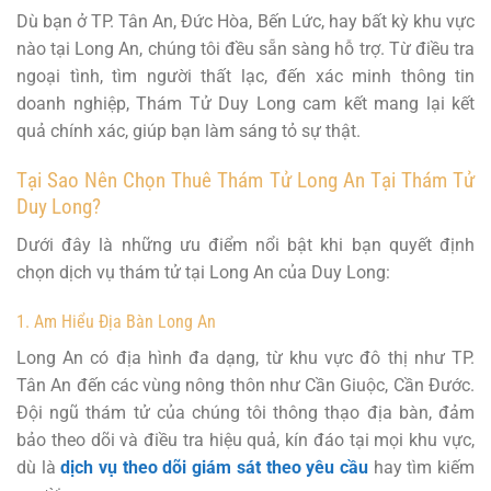
Dù bạn ở TP. Tân An, Đức Hòa, Bến Lức, hay bất kỳ khu vực
nào tại Long An, chúng tôi đều sẵn sàng hỗ trợ. Từ điều tra
ngoại tình, tìm người thất lạc, đến xác minh thông tin
doanh nghiệp, Thám Tử Duy Long cam kết mang lại kết
quả chính xác, giúp bạn làm sáng tỏ sự thật.
Tại Sao Nên Chọn Thuê Thám Tử Long An Tại Thám Tử
Duy Long?
Dưới đây là những ưu điểm nổi bật khi bạn quyết định
chọn dịch vụ thám tử tại Long An của Duy Long:
1. Am Hiểu Địa Bàn Long An
Long An có địa hình đa dạng, từ khu vực đô thị như TP.
Tân An đến các vùng nông thôn như Cần Giuộc, Cần Đước.
Đội ngũ thám tử của chúng tôi thông thạo địa bàn, đảm
bảo theo dõi và điều tra hiệu quả, kín đáo tại mọi khu vực,
dù là
dịch vụ theo dõi giám sát theo yêu cầu
hay tìm kiếm