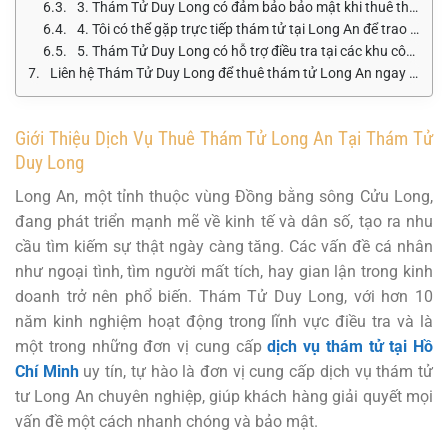
3. Thám Tử Duy Long có đảm bảo bảo mật khi thuê thám tử tư Long An không?
4. Tôi có thể gặp trực tiếp thám tử tại Long An để trao đổi không?
5. Thám Tử Duy Long có hỗ trợ điều tra tại các khu công nghiệp ở Long An không?
Liên hệ Thám Tử Duy Long để thuê thám tử Long An ngay hôm nay
Giới Thiệu Dịch Vụ Thuê Thám Tử Long An Tại Thám Tử
Duy Long
Long An, một tỉnh thuộc vùng Đồng bằng sông Cửu Long,
đang phát triển mạnh mẽ về kinh tế và dân số, tạo ra nhu
cầu tìm kiếm sự thật ngày càng tăng. Các vấn đề cá nhân
như ngoại tình, tìm người mất tích, hay gian lận trong kinh
doanh trở nên phổ biến. Thám Tử Duy Long, với hơn 10
năm kinh nghiệm hoạt động trong lĩnh vực điều tra và là
một trong những đơn vị cung cấp
dịch vụ thám tử tại Hồ
Chí Minh
uy tín, tự hào là đơn vị cung cấp dịch vụ thám tử
tư Long An chuyên nghiệp, giúp khách hàng giải quyết mọi
vấn đề một cách nhanh chóng và bảo mật.