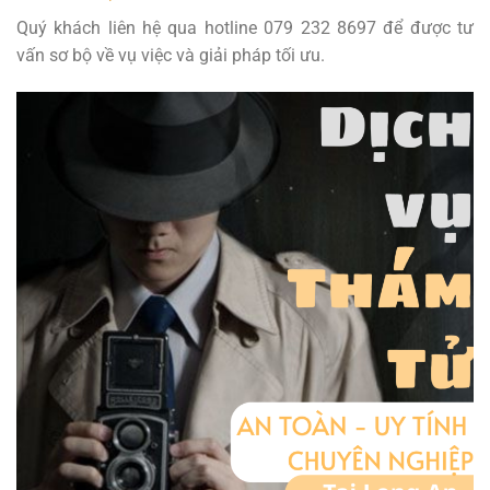
Quý khách liên hệ qua hotline 079 232 8697 để được tư
vấn sơ bộ về vụ việc và giải pháp tối ưu.