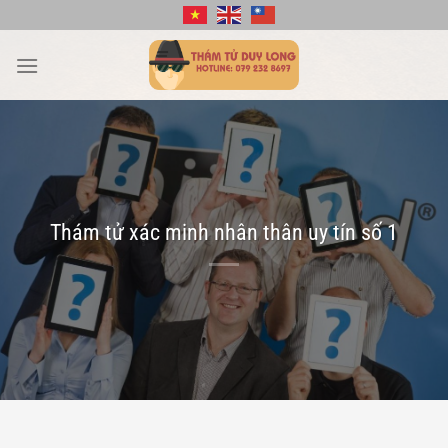
Bỏ
qua
nội
dung
Thám tử xác minh nhân thân uy tín số 1