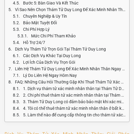
Bước 5: Bàn Giao Và Kết Thúc
Vì Sao Nên Chọn Thám Tử Duy Long Để Xác Minh Nhân Thân?
Chuyên Nghiệp & Uy Tín
Bảo Mật Tuyệt Đối
Chi Phí Hợp Lý
Mức Chi Phí Tham Khảo
Hỗ Trợ 24/7
Dịch Vụ Thám Tử Trọn Gói Tại Thám Tử Duy Long
Các Dịch Vụ Khác Tại Duy Long
Lợi Ích Của Dịch Vụ Trọn Gói
Liên Hệ Thám Tử Duy Long Để Xác Minh Nhân Thân Ngay Hôm Nay
Lý Do Liên Hệ Ngay Hôm Nay
FAQ: Những Câu Hỏi Thường Gặp Khi Thuê Thám Tử Xác Minh Nhân Thân
1. Dịch vụ thám tử xác minh nhân thân tại Thám Tử Duy Long bao gồm những gì?
2. Chi phí thuê thám tử xác minh nhân thân tại Thám Tử Duy Long là bao nhiêu?
3. Thám Tử Duy Long có đảm bảo bảo mật khi xác minh nhân thân không?
4. Tôi có thể thuê thám tử xác minh nhân thân ở bất kỳ tỉnh thành nào không?
5. Làm thế nào để cung cấp thông tin cho thám tử xác minh nhân thân hiệu quả?