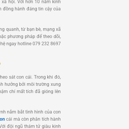
g xã hội. Với hơn 10 năm kinh
n đồng hành đáng tin cậy của
ung quanh, từ bạn bè, mạng xã
hoặc phương pháp để theo dõi,
n hệ ngay hotline 079 232 8697
?
heo sát con cái. Trong khi đó,
 ảnh hưởng bởi môi trường xung
thậm chí mất tích đã gióng lên
ynh nắm bắt tình hình của con
con
cái mà còn phân tích hành
 Với đội ngũ thám tử giàu kinh