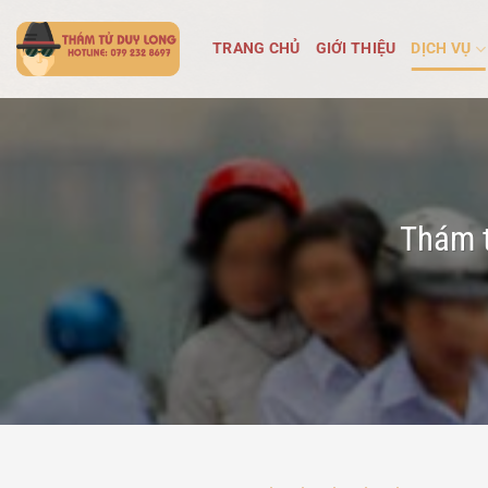
Bỏ
qua
TRANG CHỦ
GIỚI THIỆU
DỊCH VỤ
nội
dung
Thám t