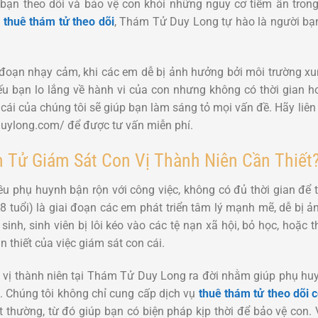
 bạn theo dõi và bảo vệ con khỏi những nguy cơ tiềm ẩn tron
ụ thuê thám tử theo dõi
, Thám Tử Duy Long tự hào là người bạ
ai đoạn nhạy cảm, khi các em dễ bị ảnh hưởng bởi môi trường x
Nếu bạn lo lắng về hành vi của con nhưng không có thời gian 
cái của chúng tôi sẽ giúp bạn làm sáng tỏ mọi vấn đề. Hãy liê
duylong.com/ để được tư vấn miễn phí.
 Tử Giám Sát Con Vị Thành Niên Cần Thiết
u phụ huynh bận rộn với công việc, không có đủ thời gian để t
-18 tuổi) là giai đoạn các em phát triển tâm lý mạnh mẽ, dễ bị
inh, sinh viên bị lôi kéo vào các tệ nạn xã hội, bỏ học, hoặc 
 thiết của việc giám sát con cái.
 vị thành niên tại Thám Tử Duy Long ra đời nhằm giúp phụ hu
. Chúng tôi không chỉ cung cấp dịch vụ
thuê thám tử theo dõi 
t thường, từ đó giúp bạn có biện pháp kịp thời để bảo vệ con.