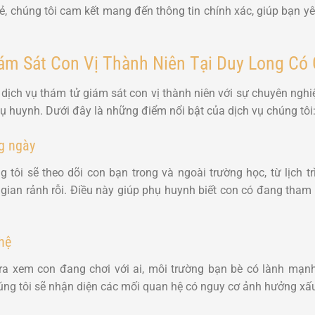
rẻ, chúng tôi cam kết mang đến thông tin chính xác, giúp bạn y
m Sát Con Vị Thành Niên Tại Duy Long Có G
ịch vụ thám tử giám sát con vị thành niên với sự chuyên ngh
hụ huynh. Dưới đây là những điểm nổi bật của dịch vụ chúng tôi
g ngày
 tôi sẽ theo dõi con bạn trong và ngoài trường học, từ lịch tr
 gian rảnh rỗi. Điều này giúp phụ huynh biết con có đang tham
hệ
tra xem con đang chơi với ai, môi trường bạn bè có lành mạn
húng tôi sẽ nhận diện các mối quan hệ có nguy cơ ảnh hưởng xấ