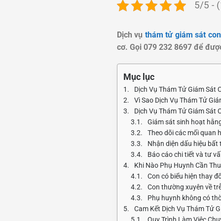
5/5 - 
Dịch vụ
thám tử giám sát con
cơ. Gọi 079 232 8697 để đượ
Mục lục
Dịch Vụ Thám Tử Giám Sát C
Vì Sao Dịch Vụ Thám Tử Giá
Dịch Vụ Thám Tử Giám Sát C
Giám sát sinh hoạt hằn
Theo dõi các mối quan 
Nhận diện dấu hiệu bất
Báo cáo chi tiết và tư v
Khi Nào Phụ Huynh Cần Thu
Con có biểu hiện thay đ
Con thường xuyên về trễ
Phụ huynh không có thời
Cam Kết Dịch Vụ Thám Tử Gi
Quy Trình Làm Việc Ch