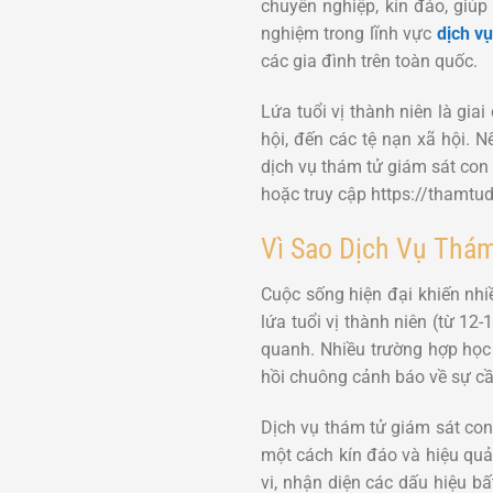
chuyên nghiệp, kín đáo, giúp
nghiệm trong lĩnh vực
dịch v
các gia đình trên toàn quốc.
Lứa tuổi vị thành niên là gi
hội, đến các tệ nạn xã hội. 
dịch vụ thám tử giám sát con 
hoặc truy cập https://thamtu
Vì Sao Dịch Vụ Thám
Cuộc sống hiện đại khiến nhiề
lứa tuổi vị thành niên (từ 12
quanh. Nhiều trường hợp học s
hồi chuông cảnh báo về sự cần
Dịch vụ thám tử giám sát con
một cách kín đáo và hiệu quả
vi, nhận diện các dấu hiệu bấ