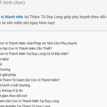
(1 bình chọn)
 vị thành niên
tại Thám Tử Duy Long giúp phụ huynh theo dõi c
c tư vấn miễn phí ngay hôm nay!
on Vị Thành Niên: Giải Pháp An Tâm Cho Phụ Huynh
m Sát Con Vị Thành Niên Cần Thiết?
on Vị Thành Niên Tại Duy Long Có Gì Đặc Biệt?
g ngày
hệ
 thường
ấn giải pháp
ê Thám Tử Giám Sát Con Vị Thành Niên?
ổi hành vi bất thường
, không rõ lý do
 gian theo dõi con
ám Sát Con Vị Thành Niên Tại Duy Long
uyên Nghiệp Tại Thám Tử Duy Long