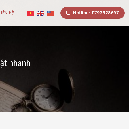
Hotline: 0792328697
LIÊN HỆ
hật nhanh