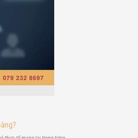
hàng?
ả thực tế mang lại trong từng