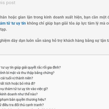
his post
hân hoặc gian lận trong kinh doanh xuất hiện, bạn cần một đ
hám tử tư uy tín
không chỉ giúp bạn giải tỏa áp lực tâm lý mà 
tạp.
ghiệm dày dạn luôn sẵn sàng hỗ trợ khách hàng bằng sự tận tâ
ư uy tín giúp giải quyết rắc rối gia đình?
i tình bí mật và thu thập bằng chứng?
cái tuổi vị thành niên?
mất tích hoặc bỏ nhà đi?
ụ thám tử tư uy tín vào việc gì?
t kinh doanh như thế nào?
i phạm bản quyền thương hiệu?
 điều tra đối thủ cạnh tranh?