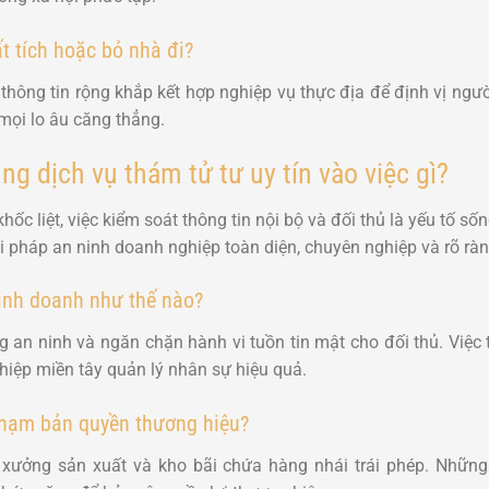
t tích hoặc bỏ nhà đi?
hông tin rộng khắp kết hợp nghiệp vụ thực địa để định vị người
mọi lo âu căng thẳng.
g dịch vụ thám tử tư uy tín vào việc gì?
ốc liệt, việc kiểm soát thông tin nội bộ và đối thủ là yếu tố s
i pháp an ninh doanh nghiệp toàn diện, chuyên nghiệp và rõ ràn
kinh doanh như thế nào?
ng an ninh và ngăn chặn hành vi tuồn tin mật cho đối thủ. Việc
iệp miền tây quản lý nhân sự hiệu quả.
phạm bản quyền thương hiệu?
 xưởng sản xuất và kho bãi chứa hàng nhái trái phép. Nhữn