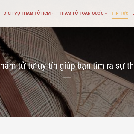
DỊCH VỤ THÁM TỬ HCM
THÁM TỬ TOÀN QUỐC
TIN TỨC
thám tử tư uy tín giúp bạn tìm ra sự t