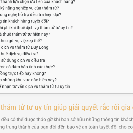
 thành lựa chọn ưu tiên của khách hàng?
 kỹ năng nghiệp vụ của thám tử?
công nghệ hỗ trợ điều tra hiện đại?
 tin khách hàng tuyệt đối?
i phí khi thuê dịch vụ thám tử tư uy tín?
iá thuê thám tử tư hiện nay?
heo gói vụ việc cụ thể?
 dịch vụ thám tử Duy Long
thuê dịch vụ điều tra?
 sử dụng dịch vụ điều tra
ợc có đảm bảo tính xác thực?
đồng trực tiếp hay không?
ợ những khu vực nào hiện nay?
 nhận tư vấn dịch vụ thám tử tư uy tín
hám tử tư uy tín giúp giải quyết rắc rối gia
 đều có thể được tháo gỡ khi bạn sở hữu những thông tin khách
òng trung thành của bạn đời đến bảo vệ an toàn tuyệt đối cho co