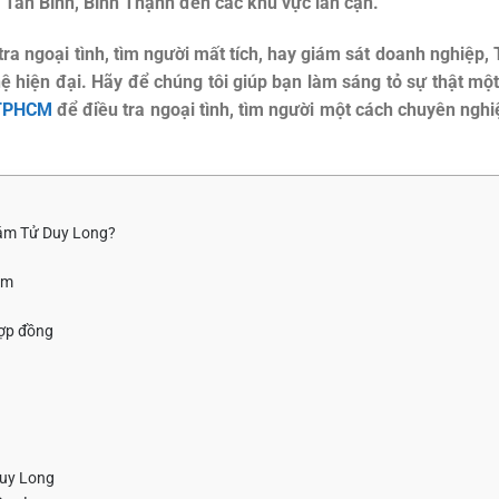
 Tân Bình, Bình Thạnh đến các khu vực lân cận.
ra ngoại tình, tìm người mất tích, hay giám sát doanh nghiệp
hệ hiện đại. Hãy để chúng tôi giúp bạn làm sáng tỏ sự thật m
 TPHCM
để điều tra ngoại tình, tìm người một cách chuyên ngh
hám Tử Duy Long?
ệm
hợp đồng
Duy Long