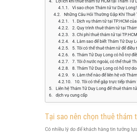
Lợi ích khi thuê thám tử HCM tại Thám Tử
Vì sao chọn Thám tử tư Duy Long
Những Câu Hỏi Thường Gặp Khi Thuê
1. Dịch vụ thám tử tại TP.HCM củ
2. Quy trình thuê thám tử tại Thá
3. Chi phí thuê thám tử tại TP.HC
4. Làm sao để biết Thám Tử Duy L
5. Tôi có thể thuê thám tử để điều
6. Thám Tử Duy Long có hỗ trợ điề
7. Tôi ở nước ngoài, có thể thuê 
8. Thám Tử Duy Long có hỗ trợ d
9. Làm thế nào để liên hệ với Th
10. Tôi có thể gặp trực tiếp thám
Liên hệ Thám Tử Duy Long để thuê thám 
dịch vụ cung cấp
Tại sao nên chọn thuê thám
Có nhiều lý do để khách hàng tin tưởng l