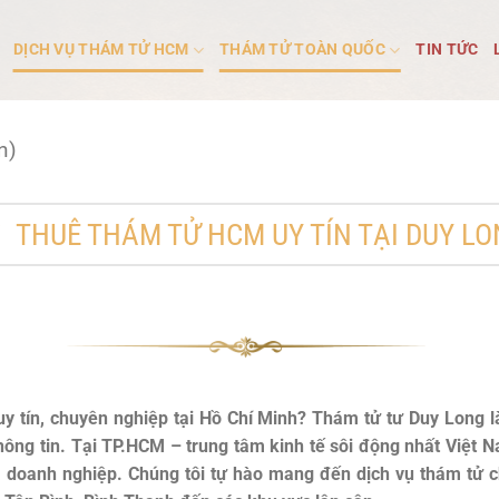
DỊCH VỤ THÁM TỬ HCM
THÁM TỬ TOÀN QUỐC
TIN TỨC
n)
THUÊ THÁM TỬ HCM UY TÍN TẠI DUY L
y tín, chuyên nghiệp tại Hồ Chí Minh? Thám tử tư Duy Long 
 thông tin. Tại TP.HCM – trung tâm kinh tế sôi động nhất Việ
à doanh nghiệp. Chúng tôi tự hào mang đến dịch vụ thám tử c