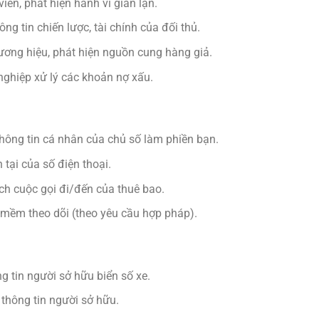
iên, phát hiện hành vi gian lận.
ông tin chiến lược, tài chính của đối thủ.
hương hiệu, phát hiện nguồn cung hàng giả.
nghiệp xử lý các khoản nợ xấu.
hông tin cá nhân của chủ số làm phiền bạn.
n tại của số điện thoại.
ách cuộc gọi đi/đến của thuê bao.
n mềm theo dõi (theo yêu cầu hợp pháp).
ng tin người sở hữu biển số xe.
 thông tin người sở hữu.