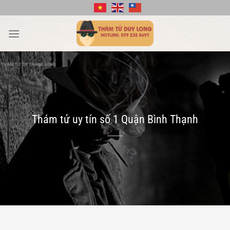
Bỏ
qua
nội
dung
Thám tử uy tín số 1 Quận Bình Thạnh