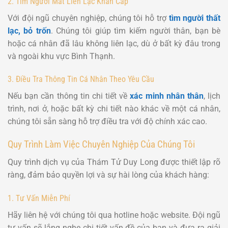
2. Tìm Người Mất Liên Lạc Khẩn Cấp
Với đội ngũ chuyên nghiệp, chúng tôi hỗ trợ
tìm người thất
lạc, bỏ trốn
. Chúng tôi giúp tìm kiếm người thân, bạn bè
hoặc cá nhân đã lâu không liên lạc, dù ở bất kỳ đâu trong
và ngoài khu vực Bình Thạnh.
3. Điều Tra Thông Tin Cá Nhân Theo Yêu Cầu
Nếu bạn cần thông tin chi tiết về
xác minh nhân thân
, lịch
trình, nơi ở, hoặc bất kỳ chi tiết nào khác về một cá nhân,
chúng tôi sẵn sàng hỗ trợ điều tra với độ chính xác cao.
Quy Trình Làm Việc Chuyên Nghiệp Của Chúng Tôi
Quy trình dịch vụ của Thám Tử Duy Long được thiết lập rõ
ràng, đảm bảo quyền lợi và sự hài lòng của khách hàng:
1. Tư Vấn Miễn Phí
Hãy liên hệ với chúng tôi qua hotline hoặc website. Đội ngũ
tư vấn sẽ lắng nghe chi tiết vấn đề của bạn và đưa ra giải