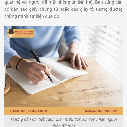
quan hệ với người đã mất, thông tin liên hệ). Bạn cũng cần
có bản sao giấy chứng tử hoặc các giấy tờ tương đương
chứng minh sự kiện qua đời.
Hướng dẫn chi tiết cách điền mẫu đơn xin xác nhận người
thân đã mất