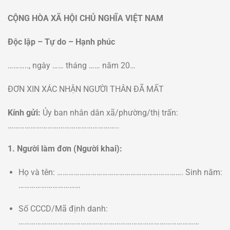
CỘNG HÒA XÃ HỘI CHỦ NGHĨA VIỆT NAM
Độc lập – Tự do – Hạnh phúc
……….., ngày …… tháng …… năm 20…
ĐƠN XIN XÁC NHẬN NGƯỜI THÂN ĐÃ MẤT
Kính gửi:
Ủy ban nhân dân xã/phường/thị trấn:
…………………………………………………..
1. Người làm đơn (Người khai):
Họ và tên: …………………………………………………………. Sinh năm:
……………………………
Số CCCD/Mã định danh:
……………………………………………………………………………………