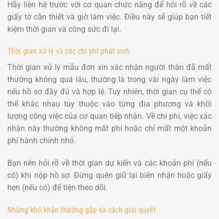
Hãy liên hệ trước với cơ quan chức năng để hỏi rõ về các
giấy tờ cần thiết và giờ làm việc. Điều này sẽ giúp bạn tiết
kiệm thời gian và công sức đi lại.
Thời gian xử lý và các chi phí phát sinh
Thời gian xử lý mẫu đơn xin xác nhận người thân đã mất
thường không quá lâu, thường là trong vài ngày làm việc
nếu hồ sơ đầy đủ và hợp lệ. Tuy nhiên, thời gian cụ thể có
thể khác nhau tùy thuộc vào từng địa phương và khối
lượng công việc của cơ quan tiếp nhận. Về chi phí, việc xác
nhận này thường không mất phí hoặc chỉ mất một khoản
phí hành chính nhỏ.
Bạn nên hỏi rõ về thời gian dự kiến và các khoản phí (nếu
có) khi nộp hồ sơ. Đừng quên giữ lại biên nhận hoặc giấy
hẹn (nếu có) để tiện theo dõi.
Những khó khăn thường gặp và cách giải quyết