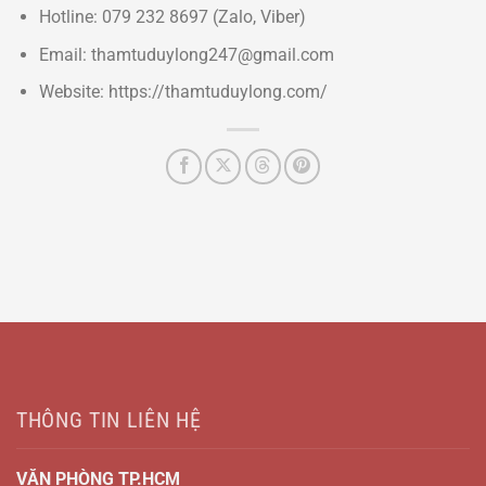
Hotline: 079 232 8697 (Zalo, Viber)
Email: thamtuduylong247@gmail.com
Website: https://thamtuduylong.com/
THÔNG TIN LIÊN HỆ
VĂN PHÒNG TP.HCM