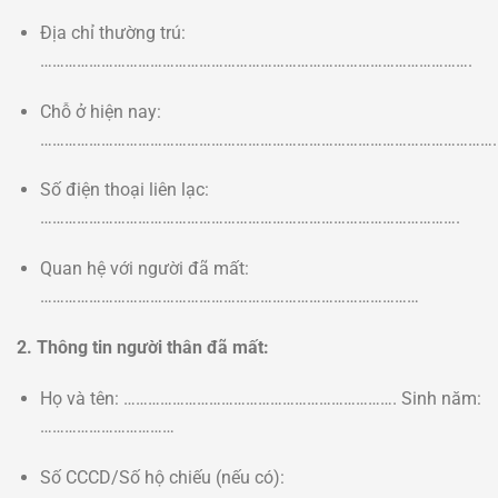
Địa chỉ thường trú:
…………………………………………………………………………………………….
Chỗ ở hiện nay:
………………………………………………………………………………………………….
Số điện thoại liên lạc:
………………………………………………………………………………………….
Quan hệ với người đã mất:
…………………………………………………………………………………
2. Thông tin người thân đã mất:
Họ và tên: …………………………………………………………. Sinh năm:
……………………………
Số CCCD/Số hộ chiếu (nếu có):