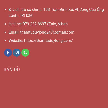
Địa chỉ trụ sở chính: 108 Trần Đình Xu, Phường Cầu Ông
Lãnh, TP.HCM
Hotline:
079 232 8697
(Zalo, Viber)
Email:
thamtuduylong247@gmail.com
Website: https://thamtuduylong.com/
BẢN ĐỒ