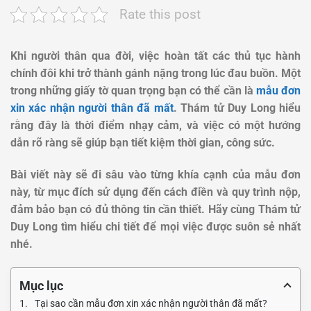
Rate this post
Khi người thân qua đời, việc hoàn tất các thủ tục hành
chính đôi khi trở thành gánh nặng trong lúc đau buồn. Một
trong những giấy tờ quan trọng bạn có thể cần là
mẫu đơn
xin xác nhận người thân đã mất
. Thám tử Duy Long hiểu
rằng đây là thời điểm nhạy cảm, và việc có một hướng
dẫn rõ ràng sẽ giúp bạn tiết kiệm thời gian, công sức.
Bài viết này sẽ đi sâu vào từng khía cạnh của mẫu đơn
này, từ mục đích sử dụng đến cách điền và quy trình nộp,
đảm bảo bạn có đủ thông tin cần thiết. Hãy cùng Thám tử
Duy Long tìm hiểu chi tiết để mọi việc được suôn sẻ nhất
nhé.
Mục lục
Tại sao cần mẫu đơn xin xác nhận người thân đã mất?