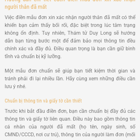
người thân đã mất
Việc điền mẫu đơn xin xác nhận người thân đã mất có thể
khiến bạn cảm thấy bối rối, đặc biệt trong lúc tâm trạng
không ổn định. Tuy nhiên, Thám tử Duy Long sẽ hướng
dẫn bạn từng bước một để đảm bảo mọi thông tin đều
chính xác và đầy đủ. Điều quan trọng là bạn cần giữ bình
tĩnh và chuẩn bị kỹ lưỡng.
Một mẫu đơn chuẩn sẽ giúp bạn tiết kiệm thời gian và
tránh phải đi lại nhiều lần. Hãy cùng xem những điều cần
lưu ý nhé.
Chuẩn bị thông tin và giấy tờ cần thiết
Trước khi bắt đầu điền đơn, bạn cần chuẩn bị đầy đủ các
thông tin và giấy tờ liên quan. Điều này bao gồm thông tin
cá nhân của người đã mất (họ tên, ngày sinh, số
CMND/CCCD, nơi cư trú), thông tin của người làm đơn (mối