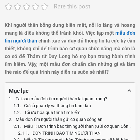
Rate this post
Khi người thân bỗng dưng biến mất, nỗi lo lắng và hoang
mang là điều không thể tránh khỏi. Việc lập một
mẫu đơn
tìm người thân
chính xác và đầy đủ thông tin là cực kỳ cần
thiết, không chỉ để trình báo cơ quan chức năng mà còn là
cơ sở để Thám tử Duy Long hỗ trợ bạn trong hành trình
tìm kiếm. Vậy, một mẫu đơn chuẩn cần những gì và làm
thế nào để quá trình này diễn ra suôn sẻ nhất?
Mục lục
Tại sao mẫu đơn tìm người thân lại quan trọng?
Cơ sở pháp lý và thông tin ban đầu
Tối ưu hóa quá trình tìm kiếm
Mẫu đơn tìm người thân gửi cơ quan công an
Mẫu 1: Đơn trình báo tìm người thân (Gửi cơ quan Công an)
ĐƠN TRÌNH BÁO TÌM NGƯỜI THÂN
Mẫu 2: Tin tìm người thân (Dành cho mạng xã hội, báo chí)