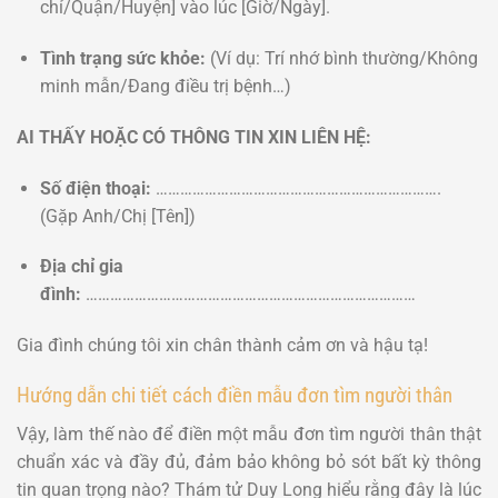
chỉ/Quận/Huyện] vào lúc [Giờ/Ngày].
Tình trạng sức khỏe:
(Ví dụ: Trí nhớ bình thường/Không
minh mẫn/Đang điều trị bệnh…)
AI THẤY HOẶC CÓ THÔNG TIN XIN LIÊN HỆ:
Số điện thoại:
…………………………………………………………….
(Gặp Anh/Chị [Tên])
Địa chỉ gia
đình:
………………………………………………………………………
Gia đình chúng tôi xin chân thành cảm ơn và hậu tạ!
Hướng dẫn chi tiết cách điền mẫu đơn tìm người thân
Vậy, làm thế nào để điền một mẫu đơn tìm người thân thật
chuẩn xác và đầy đủ, đảm bảo không bỏ sót bất kỳ thông
tin quan trọng nào? Thám tử Duy Long hiểu rằng đây là lúc