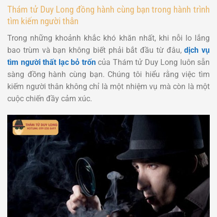
Thám tử Duy Long đồng hành cùng bạn trong hành trình
tìm kiếm người thân
Trong những khoảnh khắc khó khăn nhất, khi nỗi lo lắng
bao trùm và bạn không biết phải bắt đầu từ đâu,
dịch vụ
tìm người thất lạc bỏ trốn
của Thám tử Duy Long luôn sẵn
sàng đồng hành cùng bạn. Chúng tôi hiểu rằng việc tìm
kiếm người thân không chỉ là một nhiệm vụ mà còn là một
cuộc chiến đầy cảm xúc.