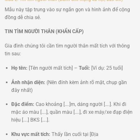
Mẫu này tập trung vào sự ngắn gọn và hình ảnh để cộng
đồng dễ chia sẻ.
TIN TÌM NGƯỜI THÂN (KHẨN CẤP)
Gia đình chúng tôi cần tìm người thân mất tích với thông
tin sau:
Họ tên:
[Tên người mất tích] –
Tuổi:
[Ví dụ: 25 tuổi]
Ảnh nhận diện:
(Nên đính kèm ảnh rõ mặt, chụp gần
đây nhất)
Đặc điểm:
Cao khoảng [….]m, dáng người [….]. Khi đi
mặc áo màu [….], quần màu [….], đi xe máy/xe đạp điện
hiệu [….] BKS [….].
Khu vực mất tích:
Thấy lần cuối tại [Địa