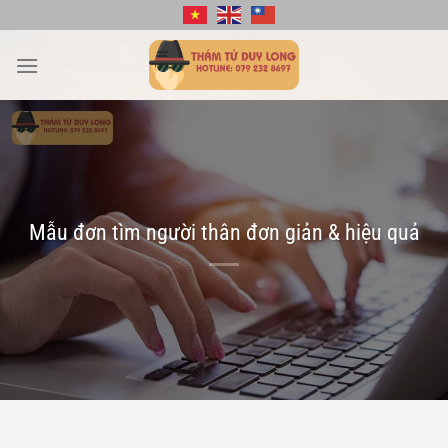
Bỏ
qua
nội
dung
Mẫu đơn tìm người thân đơn giản & hiệu quả