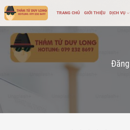
Bỏ
qua
TRANG CHỦ
GIỚI THIỆU
DỊCH VỤ
nội
dung
Đăng 