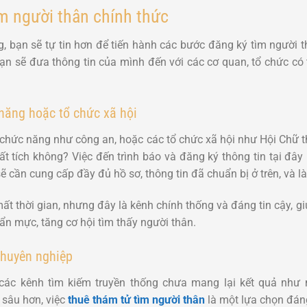
m người thân chính thức
g, bạn sẽ tự tin hơn để tiến hành các bước đăng ký tìm người 
 bạn sẽ đưa thông tin của mình đến với các cơ quan, tổ chức 
năng hoặc tổ chức xã hội
 chức năng như công an, hoặc các tổ chức xã hội như Hội Chữ
mất tích không? Việc đến trình báo và đăng ký thông tin tại đâ
sẽ cần cung cấp đầy đủ hồ sơ, thông tin đã chuẩn bị ở trên, và
ất thời gian, nhưng đây là kênh chính thống và đáng tin cậy, g
uẩn mực, tăng cơ hội tìm thấy người thân.
chuyên nghiệp
i các kênh tìm kiếm truyền thống chưa mang lại kết quả như
 sâu hơn, việc
thuê thám tử tìm người thân
là một lựa chọn đán