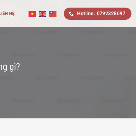
Hotline: 0792328697
LIÊN HỆ
ng gì?