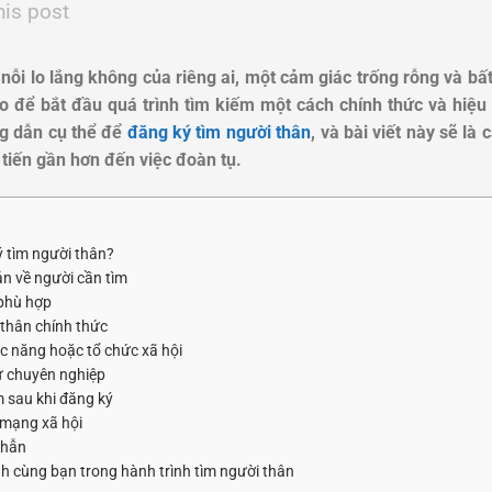
his post
à nỗi lo lắng không của riêng ai, một cảm giác trống rỗng và b
nào để bắt đầu quá trình tìm kiếm một cách chính thức và hiệ
g dẫn cụ thể để
đăng ký tìm người thân
, và bài viết này sẽ là 
tiến gần hơn đến việc đoàn tụ.
ý tìm người thân?
ản về người cần tìm
 phù hợp
 thân chính thức
c năng hoặc tổ chức xã hội
ử chuyên nghiệp
m sau khi đăng ký
 mạng xã hội
nhẫn
 cùng bạn trong hành trình tìm người thân