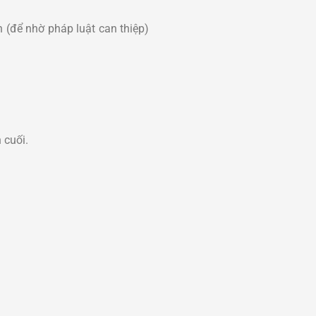
n
(để nhờ pháp luật can thiệp)
 cuối.