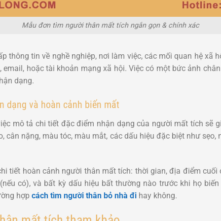
Mẫu đơn tìm người thân mất tích ngắn gọn & chính xác
p thông tin về nghề nghiệp, nơi làm việc, các mối quan hệ xã hộ
i, email, hoặc tài khoản mạng xã hội. Việc có một bức ảnh chân
nhận dạng.
n dạng và hoàn cảnh biến mất
iệc mô tả chi tiết đặc điểm nhận dạng của người mất tích sẽ gi
ao, cân nặng, màu tóc, màu mắt, các dấu hiệu đặc biệt như sẹo, n
chi tiết hoàn cảnh người thân mất tích: thời gian, địa điểm cuối
n (nếu có), và bất kỳ dấu hiệu bất thường nào trước khi họ bi
trường hợp
cách tìm người thân bỏ nhà đi
hay không.
hân mất tích tham khảo