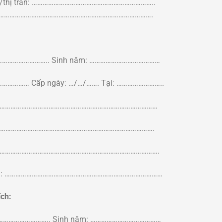
g/thị trấn: …………………………………………………………..
…………………………………………………………………………………….
………………………….. Sinh năm: …………………………………
……………… Cấp ngày: …/…/……. Tại: ……………………..
 ………………………………………………………………………………………
…………………………………………………………………………………….
c: …………………………………………………………………………………….
t tích: ……………………………………………………………………………
ích:
………………………….. Sinh năm: …………………………………