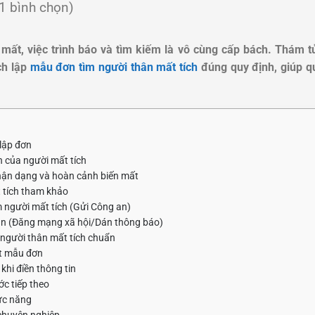
(1 bình chọn)
 mất, việc trình báo và tìm kiếm là vô cùng cấp bách. Thám t
ch lập
mẫu đơn tìm người thân mất tích
đúng quy định, giúp qu
 lập đơn
n của người mất tích
hận dạng và hoàn cảnh biến mất
 tích tham khảo
m người mất tích (Gửi Công an)
hân (Đăng mạng xã hội/Dán thông báo)
người thân mất tích chuẩn
ột mẫu đơn
khi điền thông tin
ớc tiếp theo
ức năng
 chuyên nghiệp