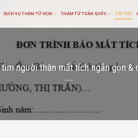
DỊCH VỤ THÁM TỬ HCM
THÁM TỬ TOÀN QUỐC
TIN TỨC
tìm người thân mất tích ngắn gọn & 