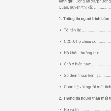
Kính gửi:
Công an xã/phườn
Quận/huyện/thị xã: ……
1. Thông tin người trình báo:
Tôi tên là: ………………………
CCCD/Hộ chiếu số: …………
Hộ khẩu thường trú:
Chỗ ở hiện nay: ………
Số điện thoại liên lạ
Quan hệ với người mấ
2. Thông tin người thân mất t
Họ và tên: ………………………