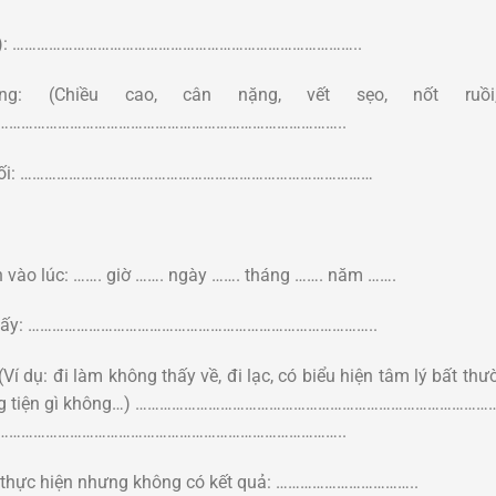
u có): …………………………………………………………………………..
g: (Chiều cao, cân nặng, vết sẹo, nốt ruồi
…………………………………………………………………………..
ần cuối: ……………………………………………………………………………
h vào lúc: ……. giờ ……. ngày ……. tháng ……. năm …….
ìn thấy: …………………………………………………………………………..
Ví dụ: đi làm không thấy về, đi lạc, có biểu hiện tâm lý bất th
hương tiện gì không…) ………………………………………………………………………
…………………………………………………………………………..
ã thực hiện nhưng không có kết quả: ……………………………..