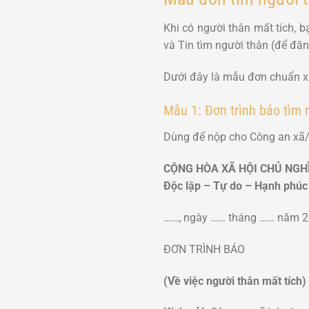
Khi có người thân mất tích, b
và
Tin tìm người thân
(để đăng
Dưới đây là mẫu đơn chuẩn x
Mẫu 1: Đơn trình báo tìm 
Dùng để nộp cho Công an xã/p
CỘNG HÒA XÃ HỘI CHỦ NGH
Độc lập – Tự do – Hạnh phúc
……, ngày …… tháng …… năm 
ĐƠN TRÌNH BÁO
(Về việc người thân mất tích)