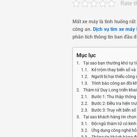
Rate t
Mất xe máy là tình huống rất
công an.
Dịch vụ tìm xe máy 
phân tích thông tin ban đầu đế
Mục lục
Tại sao bạn thường khó tự tì
Kẻ trộm thay biển số và 
Người bị hại thiếu công 
Trình báo công an đôi k
Thám tử Duy Long triển khai
Bước 1: Thu thập thông 
Bước 2: Điều tra hiện t
Bước 3: Truy vết biển s
Tại sao khách hàng tin chọn
Đội ngũ thám tử có kin
Ứng dụng công nghệ hỗ t
Thông tin khách hàng đư