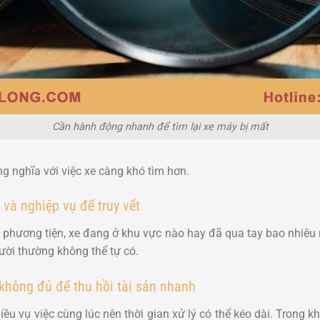
Cần hành động nhanh để tìm lại xe máy bị mất
 nghĩa với việc xe càng khó tìm hơn.
 và nghiệp vụ để truy vết
 phương tiện, xe đang ở khu vực nào hay đã qua tay bao nhiêu n
ười thường không thể tự có.
 không đủ để thu hồi tài sản nhanh
u vụ việc cùng lúc nên thời gian xử lý có thể kéo dài. Trong khi