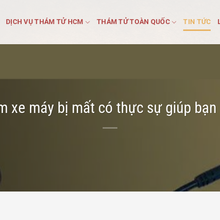
DỊCH VỤ THÁM TỬ HCM
THÁM TỬ TOÀN QUỐC
TIN TỨC
ìm xe máy bị mất có thực sự giúp bạn l