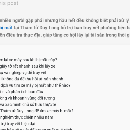
his post
 nhiều người gặp phải nhưng hầu hết đều không biết phải xử lý 
bị mất
tại Thám tử Duy Long hỗ trợ bạn truy vết phương tiện 
n điều tra thực địa, giúp tăng cơ hội lấy lại tài sản trong thời 
m lại xe máy sau khi bị mất cắp?
giấy tờ rất nhanh sau khi lấy xe
cụ và nghiệp vụ để truy vết
hi không đủ để thu hồi tài sản nhanh
 dịch vụ tìm xe máy bị mất như thế nào?
tin và phân tích ban đầu
rường và khoanh vùng đối tượng
ố và xác minh chủ sở hữu thực tế
 Thám tử Duy Long để tìm xe máy bị mất?
h nghiệm thực chiến nhiều năm
rợ truy vết hiện đại
ợc bảo vệ tuyệt đối trong suốt quá trình