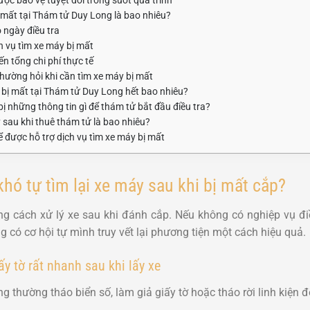
ị mất tại Thám tử Duy Long là bao nhiêu?
 ngày điều tra
 vụ tìm xe máy bị mất
n tổng chi phí thực tế
ường hỏi khi cần tìm xe máy bị mất
 bị mất tại Thám tử Duy Long hết bao nhiêu?
 những thông tin gì để thám tử bắt đầu điều tra?
y sau khi thuê thám tử là bao nhiêu?
 được hỗ trợ dịch vụ tìm xe máy bị mất
hó tự tìm lại xe máy sau khi bị mất cắp?
ong cách xử lý xe sau khi đánh cắp. Nếu không có nghiệp vụ điề
 có cơ hội tự mình truy vết lại phương tiện một cách hiệu quả.
ấy tờ rất nhanh sau khi lấy xe
g thường tháo biển số, làm giả giấy tờ hoặc tháo rời linh kiện để