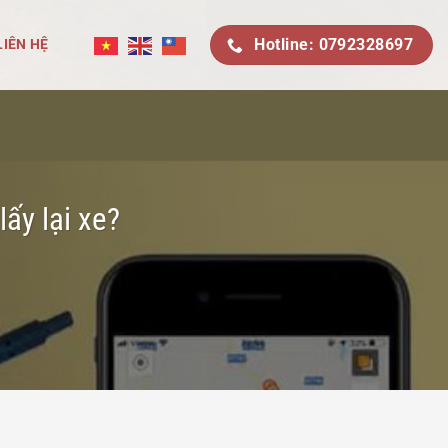
Hotline: 0792328697
LIÊN HỆ
ấy lại xe?