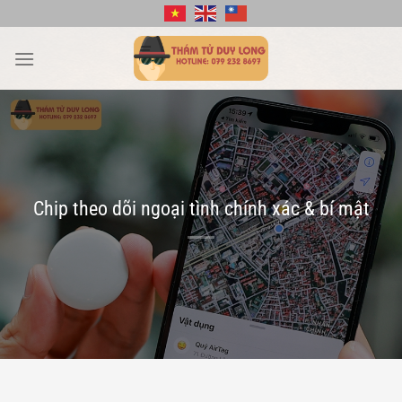
Bỏ
qua
nội
dung
Chip theo dõi ngoại tình chính xác & bí mật