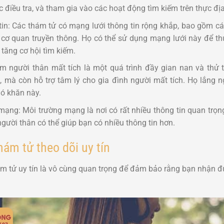
c điều tra, và tham gia vào các hoạt động tìm kiếm trên thực địa
in: Các thám tử có mạng lưới thông tin rộng khắp, bao gồm c
c cơ quan truyền thông. Họ có thể sử dụng mạng lưới này để th
ể tăng cơ hội tìm kiếm.
iếm người thân mất tích là một quá trình đầy gian nan và thử
, mà còn hỗ trợ tâm lý cho gia đình người mất tích. Họ lắng ng
hó khăn này.
mạng: Môi trường mạng là nơi có rất nhiều thông tin quan trọng
người thân có thể giúp bạn có nhiều thông tin hơn.
ám tử theo dõi uy tín
ám tử uy tín là vô cùng quan trọng để đảm bảo rằng bạn nhận đ