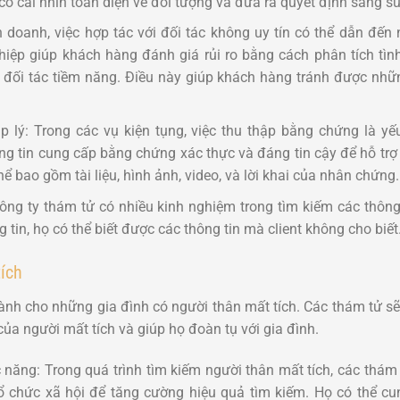
ó cái nhìn toàn diện về đối tượng và đưa ra quyết định sáng su
nh doanh, việc hợp tác với đối tác không uy tín có thể dẫn đế
iệp giúp khách hàng đánh giá rủi ro bằng cách phân tích tình 
đối tác tiềm năng. Điều này giúp khách hàng tránh được những
lý: Trong các vụ kiện tụng, việc thu thập bằng chứng là yếu
ông tin cung cấp bằng chứng xác thực và đáng tin cậy để hỗ trợ
ể bao gồm tài liệu, hình ảnh, video, và lời khai của nhân chứng.
công ty thám tử có nhiều kinh nghiệm trong tìm kiếm các thôn
 tin, họ có thể biết được các thông tin mà client không cho biết
ích
dành cho những gia đình có người thân mất tích. Các thám tử sẽ
 của người mất tích và giúp họ đoàn tụ với gia đình.
 năng: Trong quá trình tìm kiếm người thân mất tích, các thám
ổ chức xã hội để tăng cường hiệu quả tìm kiếm. Họ có thể cu