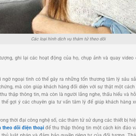
Các loại hình dịch vụ thám tử theo dõi
 tượng, ghi lại các hoạt động của họ, chụp ảnh và quay vide
i ngờ ngoại tình có thể gây ra những tổn thương tâm lý sâu sắ
chứng, mà còn giúp khách hàng đối diện với sự thật một các
thu thập thông tin, mà còn là người lắng nghe, thấu hiểu và h
thể gợi ý các chuyên gia tư vấn tâm lý để giúp khách hàng x
ng thời đại công nghệ số, các thám tử sử dụng các thiết bị hiệ
theo dõi điện thoại
để thu thập thông tin một cách kín đáo và
 thủ luật pháp và đảm bảo quyền riêng tư của đối tượng. Th