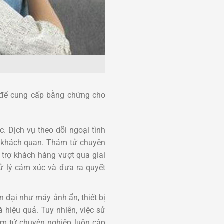
o để cung cấp bằng chứng cho
c. Dịch vụ theo dõi ngoại tình
h khách quan. Thám tử chuyên
ỗ trợ khách hàng vượt qua giai
ử lý cảm xúc và đưa ra quyết
n đại như máy ảnh ẩn, thiết bị
 hiệu quả. Tuy nhiên, việc sử
ám tử chuyên nghiệp luôn cập