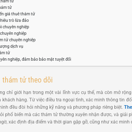
thám tử
thám tử
ến giá thuê thám tử
hiêu trò lừa đảo
õi chuyên nghiệp
i chuyên nghiệp
hám tử chuyên nghiệp
lượng dịch vụ
hám tử
yên nghiệp, đảm bảo bảo mật tuyệt đối
ụ thám tử theo dõi
g chỉ giới hạn trong một vài lĩnh vực cụ thể, mà còn mở rộng 
hách hàng. Từ việc điều tra ngoại tình, xác minh thông tin đố
 hình đều đòi hỏi những kỹ năng và phương pháp riêng biệt.
The
ỏi phổ biến mà các thám tử thường xuyên nhận được, và giải 
gờ, xác định địa điểm và thời gian gặp gỡ, cũng như xác minh 