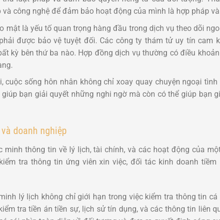
áp và công nghệ để đảm bảo hoạt động của mình là hợp pháp và
o mật là yếu tố quan trọng hàng đầu trong dịch vụ theo dõi ngo
hải được bảo vệ tuyệt đối. Các công ty thám tử uy tín cam k
 bất kỳ bên thứ ba nào. Hợp đồng dịch vụ thường có điều khoả
àng.
hi, cuộc sống hôn nhân không chỉ xoay quay chuyện ngoại tìn
 giúp bạn giải quyết những nghi ngờ mà còn có thể giúp bạn 
n và doanh nghiệp
 minh thông tin về lý lịch, tài chính, và các hoạt động của m
iểm tra thông tin ứng viên xin việc, đối tác kinh doanh tiềm
minh lý lịch không chỉ giới hạn trong việc kiểm tra thông tin c
ểm tra tiền án tiền sự, lịch sử tín dụng, và các thông tin liên