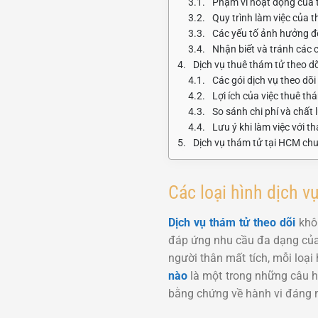
Phạm vi hoạt động của 
Quy trình làm việc của 
Các yếu tố ảnh hưởng đ
Nhận biết và tránh các c
Dịch vụ thuê thám tử theo d
Các gói dịch vụ theo dõ
Lợi ích của việc thuê t
So sánh chi phí và chất 
Lưu ý khi làm việc với t
Dịch vụ thám tử tại HCM chu
Các loại hình dịch v
Dịch vụ thám tử theo dõi
khôn
đáp ứng nhu cầu đa dạng của k
người thân mất tích, mỗi loại
nào
là một trong những câu h
bằng chứng về hành vi đáng n