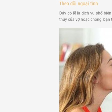
Theo dõi ngoại tình
Đây có lẽ là dịch vụ phổ bi
thủy của vợ hoặc chồng, bạn t