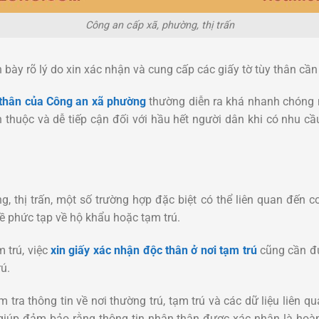
Công an cấp xã, phường, thị trấn
 bày rõ lý do xin xác nhận và cung cấp các giấy tờ tùy thân cần 
 thân của Công an xã phường
thường diễn ra khá nhanh chóng n
 thuộc và dễ tiếp cận đối với hầu hết người dân khi có nhu cầu
, thị trấn, một số trường hợp đặc biệt có thể liên quan đến c
đề phức tạp về hộ khẩu hoặc tạm trú.
 trú, việc
xin giấy xác nhận độc thân ở nơi tạm trú
cũng cần đư
ú.
m tra thông tin về nơi thường trú, tạm trú và các dữ liệu liên 
 giúp đảm bảo rằng thông tin nhân thân được xác nhận là hoàn