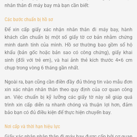
nhân thân đi máy bay mà bạn cần biết:
Các bước chuẩn bị hồ sơ
Để xin cấp giấy xác nhận nhân thân đi máy bay, hành
khách cần chuẩn bị một số giấy tờ cơ bản nhằm chứng
minh danh tính của mình. Hồ sơ thường bao gồm sổ hộ
khẩu (bản gốc hoặc bản sao có công chứng), giấy khai
sinh (đối với trẻ em), và hai ảnh thẻ kích thước 4×6 cm
chụp trong vòng 6 tháng gần nhất.
Ngoài ra, bạn cũng cần điền đầy đủ thông tin vào mẫu đơn
xin xác nhận nhân thân theo quy định của cơ quan công
an. Việc chuẩn bị kỹ lưỡng các giấy tờ này sẽ giúp quá
trình xin cấp diễn ra nhanh chóng và thuận lợi hơn, đảm
bảo bạn có đủ điều kiện để thực hiện chuyến bay.
Nơi cấp và thời hạn hiệu lực
Giấy xác nhận nhân thân đi máy bay được cấp bởi cơ quan