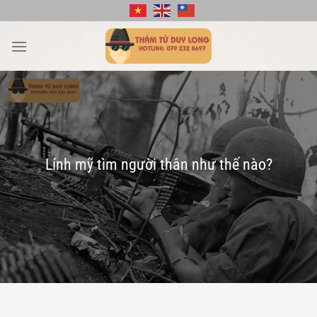
Bỏ
qua
nội
dung
Lính mỹ tìm người thân như thế nào?