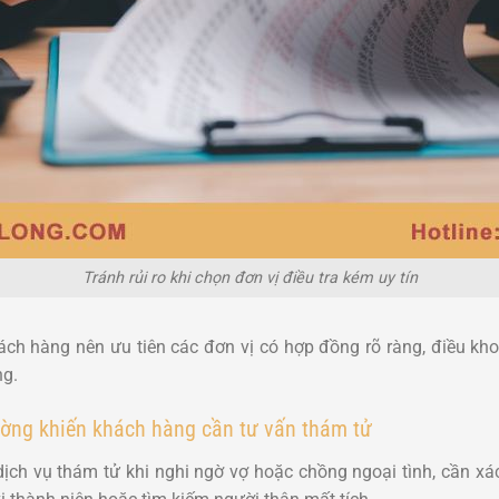
Tránh rủi ro khi chọn đơn vị điều tra kém uy tín
hách hàng nên ưu tiên các đơn vị có hợp đồng rõ ràng, điều kh
ng.
ờng khiến khách hàng cần tư vấn thám tử
ch vụ thám tử khi nghi ngờ vợ hoặc chồng ngoại tình, cần xá