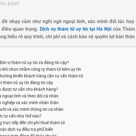
his post
 đề nhạy cảm như nghi ngờ ngoại tình, xác minh đối tác hay 
à điều quan trọng.
Dịch vụ thám tử uy tín tại Hà Nội
của Thám 
g hiểu rõ quy trình, chi phí và cách bảo vệ quyền lợi bản thân 
ơn vị thám tử uy tín và đáng tin cậy?
p khi chọn nhầm công ty thám tử kém uy tín
hường khiến khách hàng cần tư vấn thám tử
ị thám tử uy tín đáng tin cậy
ào được tư vấn cho khách hàng?
a ngoại tình và theo dõi cá nhân
h nghiệp và xác minh nhân thân
gười và xác minh thông tin cá nhân
ợc tư vấn như thế nào?
trực tiếp đến chi phí thuê thám tử
ác dịch vụ điều tra phổ biến
 ngoài hợp đồng đã thỏa thuận