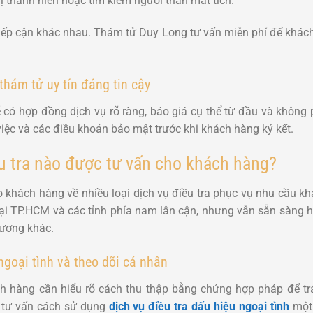
vị thành niên hoặc tìm kiếm người thân mất tích.
tiếp cận khác nhau. Thám tử Duy Long tư vấn miễn phí để khá
thám tử uy tín đáng tin cậy
ẽ có hợp đồng dịch vụ rõ ràng, báo giá cụ thể từ đầu và không 
 việc và các điều khoản bảo mật trước khi khách hàng ký kết.
u tra nào được tư vấn cho khách hàng?
khách hàng về nhiều loại dịch vụ điều tra phục vụ nhu cầu kh
ế tại TP.HCM và các tỉnh phía nam lân cận, nhưng vẫn sẵn sàng hỗ
hương khác.
ngoại tình và theo dõi cá nhân
ách hàng cần hiểu rõ cách thu thập bằng chứng hợp pháp để t
ôi tư vấn cách sử dụng
dịch vụ điều tra dấu hiệu ngoại tình
một 