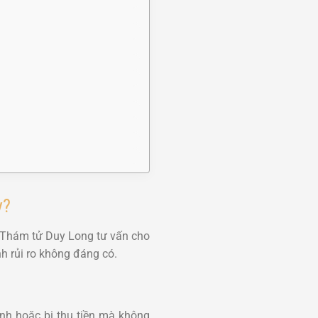
y?
. Thám tử Duy Long tư vấn cho
h rủi ro không đáng có.
ình hoặc bị thu tiền mà không