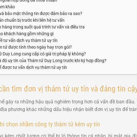
ham khảo
 và bảo mật thông tin được đảm bảo ra sao?
 chuẩn bị trước khi liên hệ tư vấn
 hàng trong suốt quá trình tư vấn và điều tra
ho khách hàng gồm những gì
 tư vấn dịch vụ thám tử uy tín
m tử được tính theo ngày hay trọn gói?
Duy Long cung cấp có giá trị pháp lý không?
 độ uy tín của Thám tử Duy Long trước khi ký hợp đồng?
 được tư vấn dịch vụ thám tử uy tín
ần tìm đơn vị thám tử uy tín và đáng tin cậ
thể gây ra những hậu quả nghiêm trọng hơn cả vấn đề ban đầu
địa phương khác những dấu hiệu nhận biết đơn vị uy tín để trán
hi chọn nhầm công ty thám tử kém uy tín
kém chất lượng có thể bị lộ thông tin cá nhân, bí mật gia đ