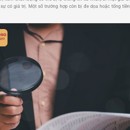
 có giá trị. Một số trường hợp còn bị đe dọa hoặc tống tiền