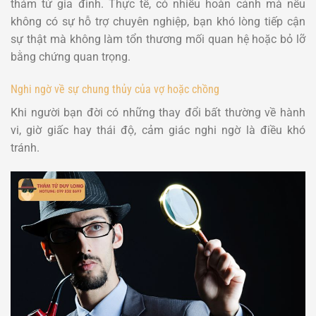
thám tử gia đình. Thực tế, có nhiều hoàn cảnh mà nếu
không có sự hỗ trợ chuyên nghiệp, bạn khó lòng tiếp cận
sự thật mà không làm tổn thương mối quan hệ hoặc bỏ lỡ
bằng chứng quan trọng.
Nghi ngờ về sự chung thủy của vợ hoặc chồng
Khi người bạn đời có những thay đổi bất thường về hành
vi, giờ giấc hay thái độ, cảm giác nghi ngờ là điều khó
tránh.