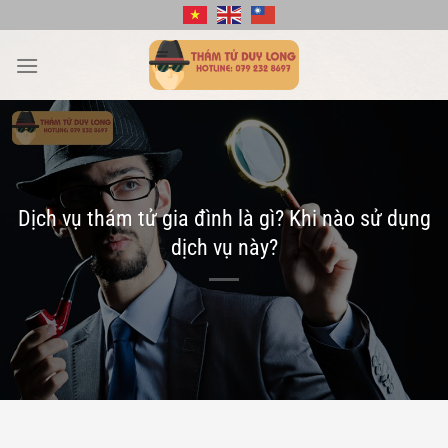
Bỏ
qua
nội
dung
Dịch vụ thám tử gia đình là gì? Khi nào sử dụng
dịch vụ này?