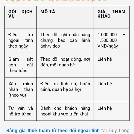
GÓI DỊCH
MÔ TẢ
GIÁ THAM
VỤ
KHẢO
Điều tra
Theo dõi, ghi nhận bằng
1.000.000 –
ngoại tình
chứng, báo cáo hình
1.500.000
theo ngày
ảnh/video
VNĐ/ngày
Giám sát
Theo dõi hoạt động, nơi
Liên hệ
con cái
đến, mối quan hệ
theo tuần
Xác minh
Điều tra lịch sử, hoàn
Liên hệ
nhân thân
cảnh, quan hệ xã hội
(theo vụ)
Tư vấn và
Dành cho khách hàng
Liên hệ
hỗ trợ từ xa
ngoài khu vực triển khai
Bảng giá thuê thám tử theo dõi ngoại tình
tại Duy Long