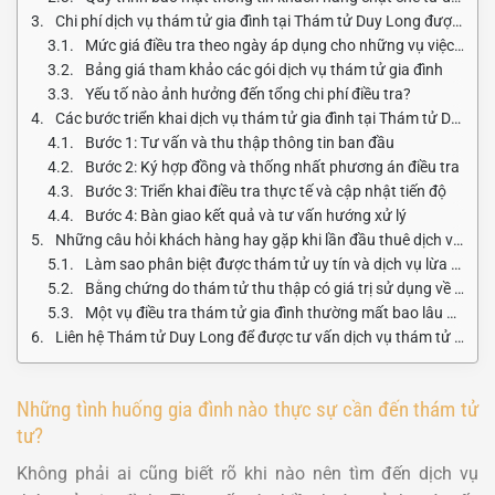
Chi phí dịch vụ thám tử gia đình tại Thám tử Duy Long được tính như thế nào?
Mức giá điều tra theo ngày áp dụng cho những vụ việc tiêu chuẩn
Bảng giá tham khảo các gói dịch vụ thám tử gia đình
Yếu tố nào ảnh hưởng đến tổng chi phí điều tra?
Các bước triển khai dịch vụ thám tử gia đình tại Thám tử Duy Long diễn ra như thế nào?
Bước 1: Tư vấn và thu thập thông tin ban đầu
Bước 2: Ký hợp đồng và thống nhất phương án điều tra
Bước 3: Triển khai điều tra thực tế và cập nhật tiến độ
Bước 4: Bàn giao kết quả và tư vấn hướng xử lý
Những câu hỏi khách hàng hay gặp khi lần đầu thuê dịch vụ thám tử gia đình
Làm sao phân biệt được thám tử uy tín và dịch vụ lừa đảo?
Bằng chứng do thám tử thu thập có giá trị sử dụng về mặt pháp lý không?
Một vụ điều tra thám tử gia đình thường mất bao lâu để có kết quả?
Liên hệ Thám tử Duy Long để được tư vấn dịch vụ thám tử gia đình ngay hôm nay
Những tình huống gia đình nào thực sự cần đến thám tử
tư?
Không phải ai cũng biết rõ khi nào nên tìm đến dịch vụ