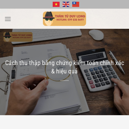
Bỏ
qua
nội
dung
Cách thu thập bằng chứng kiểm toán chính xác
& hiệu quả