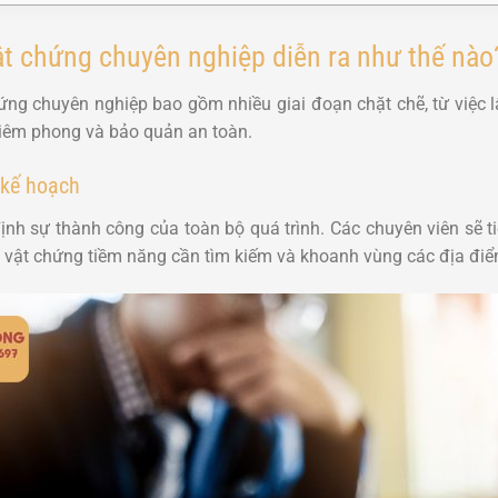
vật chứng chuyên nghiệp diễn ra như thế nào
hứng chuyên nghiệp bao gồm nhiều giai đoạn chặt chẽ, từ việc l
 niêm phong và bảo quản an toàn.
 kế hoạch
ịnh sự thành công của toàn bộ quá trình. Các chuyên viên sẽ t
ại vật chứng tiềm năng cần tìm kiếm và khoanh vùng các địa điể