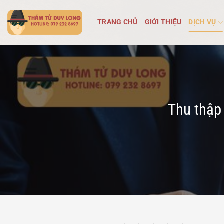
Bỏ
qua
TRANG CHỦ
GIỚI THIỆU
DỊCH VỤ
nội
dung
Thu thập