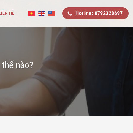
Hotline: 0792328697
LIÊN HỆ
 thế nào?