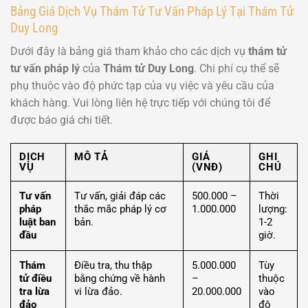
Bảng Giá Dịch Vụ Thám Tử Tư Vấn Pháp Lý Tại Thám Tử
Duy Long
Dưới đây là bảng giá tham khảo cho các dịch vụ
thám tử
tư vấn pháp lý
của
Thám tử Duy Long
. Chi phí cụ thể sẽ
phụ thuộc vào độ phức tạp của vụ việc và yêu cầu của
khách hàng. Vui lòng liên hệ trực tiếp với chúng tôi để
được báo giá chi tiết.
DỊCH
MÔ TẢ
GIÁ
GHI
VỤ
(VNĐ)
CHÚ
Tư vấn
Tư vấn, giải đáp các
500.000 –
Thời
pháp
thắc mắc pháp lý cơ
1.000.000
lượng:
luật ban
bản.
1-2
đầu
giờ.
Thám
Điều tra, thu thập
5.000.000
Tùy
tử điều
bằng chứng về hành
–
thuộc
tra lừa
vi lừa đảo.
20.000.000
vào
đảo
độ