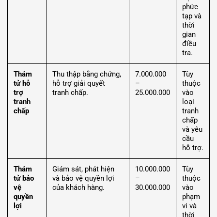
phức
tạp và
thời
gian
điều
tra.
Thám
Thu thập bằng chứng,
7.000.000
Tùy
tử hỗ
hỗ trợ giải quyết
–
thuộc
trợ
tranh chấp.
25.000.000
vào
tranh
loại
chấp
tranh
chấp
và yêu
cầu
hỗ trợ.
Thám
Giám sát, phát hiện
10.000.000
Tùy
tử bảo
và bảo vệ quyền lợi
–
thuộc
vệ
của khách hàng.
30.000.000
vào
quyền
phạm
lợi
vi và
thời