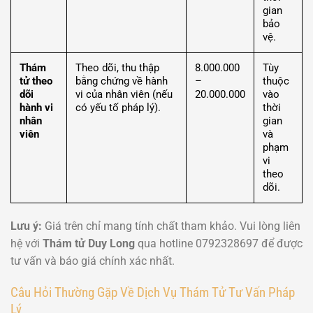
gian
bảo
vệ.
Thám
Theo dõi, thu thập
8.000.000
Tùy
tử theo
bằng chứng về hành
–
thuộc
dõi
vi của nhân viên (nếu
20.000.000
vào
hành vi
có yếu tố pháp lý).
thời
nhân
gian
viên
và
phạm
vi
theo
dõi.
Lưu ý:
Giá trên chỉ mang tính chất tham khảo. Vui lòng liên
hệ với
Thám tử Duy Long
qua hotline 0792328697 để được
tư vấn và báo giá chính xác nhất.
Câu Hỏi Thường Gặp Về Dịch Vụ Thám Tử Tư Vấn Pháp
Lý