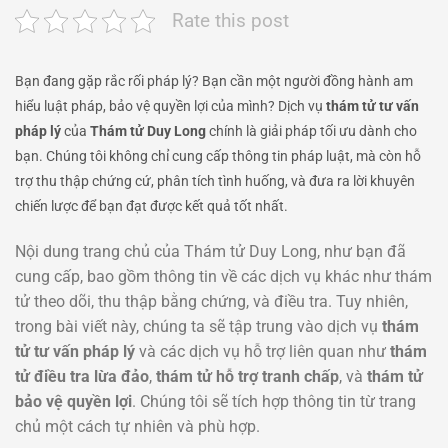
Rate this post
Bạn đang gặp rắc rối pháp lý? Bạn cần một người đồng hành am
hiểu luật pháp, bảo vệ quyền lợi của mình? Dịch vụ
thám tử tư vấn
pháp lý
của
Thám tử Duy Long
chính là giải pháp tối ưu dành cho
bạn. Chúng tôi không chỉ cung cấp thông tin pháp luật, mà còn hỗ
trợ thu thập chứng cứ, phân tích tình huống, và đưa ra lời khuyên
chiến lược để bạn đạt được kết quả tốt nhất.
Nội dung trang chủ của Thám tử Duy Long, như bạn đã
cung cấp, bao gồm thông tin về các dịch vụ khác như thám
tử theo dõi, thu thập bằng chứng, và điều tra. Tuy nhiên,
trong bài viết này, chúng ta sẽ tập trung vào dịch vụ
thám
tử tư vấn pháp lý
và các dịch vụ hỗ trợ liên quan như
thám
tử điều tra lừa đảo
,
thám tử hỗ trợ tranh chấp
, và
thám tử
bảo vệ quyền lợi
. Chúng tôi sẽ tích hợp thông tin từ trang
chủ một cách tự nhiên và phù hợp.