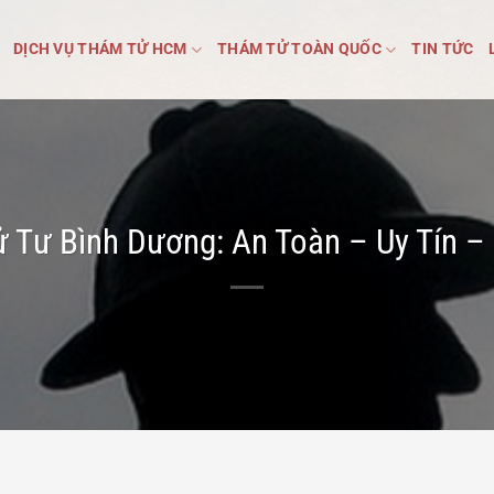
DỊCH VỤ THÁM TỬ HCM
THÁM TỬ TOÀN QUỐC
TIN TỨC
 Tư Bình Dương: An Toàn – Uy Tín –