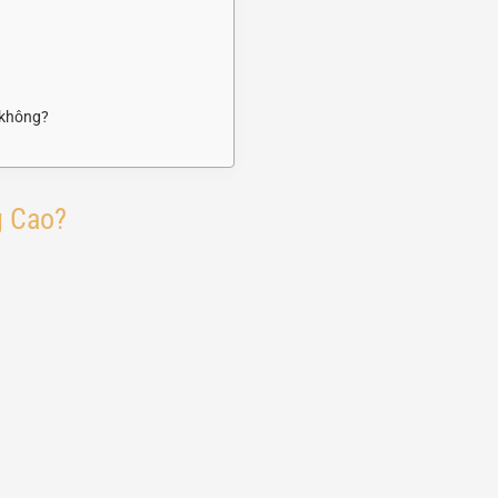
 không?
g Cao?