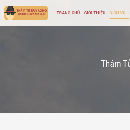
Bỏ
qua
TRANG CHỦ
GIỚI THIỆU
DỊCH VỤ
nội
dung
Thám Tử