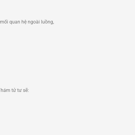
 mối quan hệ ngoài luồng,
Thám tử tư sẽ: