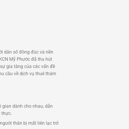
ới dân số đông đúc và nền
à KCN Mỹ Phước đã thu hút
 sự gia tăng của các vấn đề
nhu cầu về dịch vụ thuê thám
i gian dành cho nhau, dẫn
 thực.
gười thân bị mất liên lạc trở