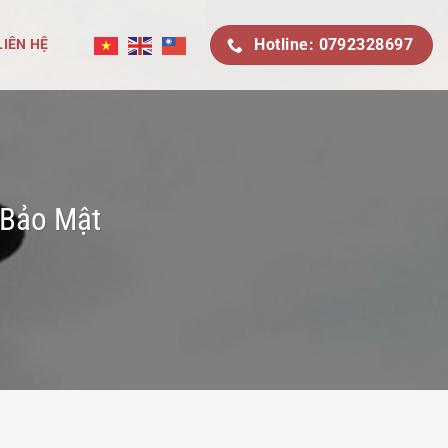
Hotline: 0792328697
LIÊN HỆ
 Bảo Mật