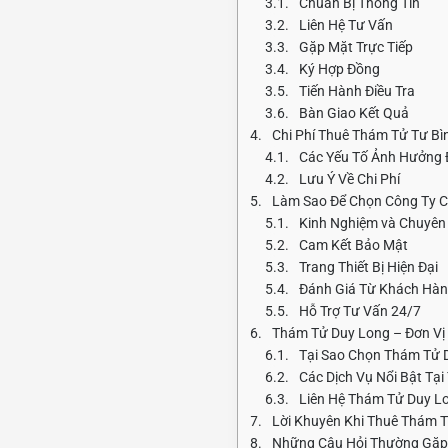
Chuẩn Bị Thông Tin
Liên Hệ Tư Vấn
Gặp Mặt Trực Tiếp
Ký Hợp Đồng
Tiến Hành Điều Tra
Bàn Giao Kết Quả
Chi Phí Thuê Thám Tử Tư B
Các Yếu Tố Ảnh Hưởng Đ
Lưu Ý Về Chi Phí
Làm Sao Để Chọn Công Ty Cô
Kinh Nghiệm và Chuyê
Cam Kết Bảo Mật
Trang Thiết Bị Hiện Đại
Đánh Giá Từ Khách Hà
Hỗ Trợ Tư Vấn 24/7
Thám Tử Duy Long – Đơn Vị
Tại Sao Chọn Thám Tử 
Các Dịch Vụ Nổi Bật Tạ
Liên Hệ Thám Tử Duy L
Lời Khuyên Khi Thuê Thám 
Những Câu Hỏi Thường Gặp 