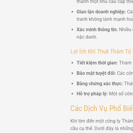
thành một nhu cầu cấp thiế
Gian lận doanh nghiệp:
Các
tranh không lành mạnh hoặ
Xác minh thông tin:
Nhiều c
nặc danh.
Lợi Ích Khi Thuê Thám Tử
Tiết kiệm thời gian:
Thám t
Bảo mật tuyệt đối:
Các công
Bằng chứng xác thực:
Thám
Hỗ trợ pháp lý:
Một số công 
Các Dịch Vụ Phổ Bi
Khi tìm đến một công ty Thám
cầu cụ thể. Dưới đây là những