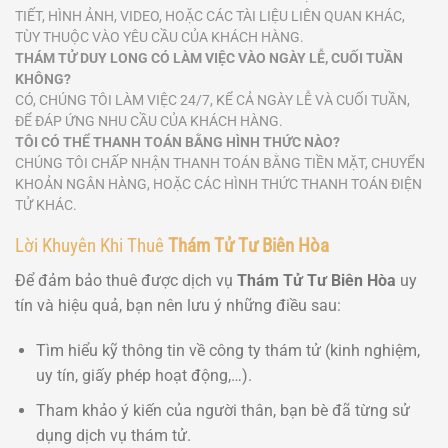
TIẾT, HÌNH ẢNH, VIDEO, HOẶC CÁC TÀI LIỆU LIÊN QUAN KHÁC,
TÙY THUỘC VÀO YÊU CẦU CỦA KHÁCH HÀNG.
THÁM TỬ DUY LONG CÓ LÀM VIỆC VÀO NGÀY LỄ, CUỐI TUẦN
KHÔNG?
CÓ, CHÚNG TÔI LÀM VIỆC 24/7, KỂ CẢ NGÀY LỄ VÀ CUỐI TUẦN,
ĐỂ ĐÁP ỨNG NHU CẦU CỦA KHÁCH HÀNG.
TÔI CÓ THỂ THANH TOÁN BẰNG HÌNH THỨC NÀO?
CHÚNG TÔI CHẤP NHẬN THANH TOÁN BẰNG TIỀN MẶT, CHUYỂN
KHOẢN NGÂN HÀNG, HOẶC CÁC HÌNH THỨC THANH TOÁN ĐIỆN
TỬ KHÁC.
Lời Khuyên Khi Thuê
Thám Tử Tư Biên Hòa
Để đảm bảo thuê được dịch vụ
Thám Tử Tư Biên Hòa
uy
tín và hiệu quả, bạn nên lưu ý những điều sau:
Tìm hiểu kỹ thông tin về công ty thám tử (kinh nghiệm,
uy tín, giấy phép hoạt động,…).
Tham khảo ý kiến của người thân, bạn bè đã từng sử
dụng dịch vụ thám tử.