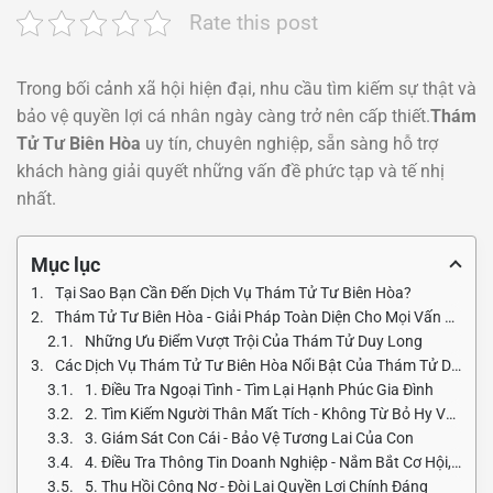
Rate this post
Trong bối cảnh xã hội hiện đại, nhu cầu tìm kiếm sự thật và
bảo vệ quyền lợi cá nhân ngày càng trở nên cấp thiết.
Thám
Tử Tư Biên Hòa
uy tín, chuyên nghiệp, sẵn sàng hỗ trợ
khách hàng giải quyết những vấn đề phức tạp và tế nhị
nhất.
Mục lục
Tại Sao Bạn Cần Đến Dịch Vụ Thám Tử Tư Biên Hòa?
Thám Tử Tư Biên Hòa - Giải Pháp Toàn Diện Cho Mọi Vấn Đề Tại Biên Hòa
Những Ưu Điểm Vượt Trội Của Thám Tử Duy Long
Các Dịch Vụ Thám Tử Tư Biên Hòa Nổi Bật Của Thám Tử Duy Long
1. Điều Tra Ngoại Tình - Tìm Lại Hạnh Phúc Gia Đình
2. Tìm Kiếm Người Thân Mất Tích - Không Từ Bỏ Hy Vọng
3. Giám Sát Con Cái - Bảo Vệ Tương Lai Của Con
4. Điều Tra Thông Tin Doanh Nghiệp - Nắm Bắt Cơ Hội, Giảm Thiểu Rủi Ro
5. Thu Hồi Công Nợ - Đòi Lại Quyền Lợi Chính Đáng