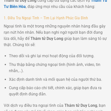
Thám tử Duy Long
cung cấp đa dạng các dịch vụ
Thám Tử
Tư Biên Hòa
, đáp ứng mọi nhu cầu của khách hàng:
1. Điều Tra Ngoại Tình – Tìm Lại Hạnh Phúc Gia Đình
Ngoại tình là một trong những nguyên nhân hàng đầu gây
rạn nứt hôn nhân. Nếu bạn nghi ngờ người bạn đời đang
lừa dối, hãy để
Thám tử Duy Long
giúp bạn làm sáng tỏ sự
thật. Chúng tôi sẽ:
Theo dõi và ghi lại mọi hoạt động của đối tượng.
Thu thập bằng chứng ngoại tình (hình ảnh, video, tin
nhắn,…).
Xác định danh tính và mối quan hệ của người thứ ba.
Cung cấp báo cáo chi tiết, chính xác, giúp bạn đưa ra
quyết định đúng đắn.
Với dịch vụ điều tra ngoại tình của
Thám tử Duy Long
, bạn