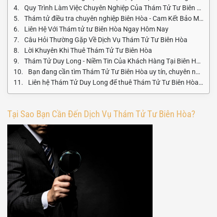
Quy Trình Làm Việc Chuyên Nghiệp Của Thám Tử Tư Biên Hòa
Thám tử điều tra chuyên nghiệp Biên Hòa - Cam Kết Bảo Mật Tuyệt Đối
Liên Hệ Với Thám tử tư Biên Hòa Ngay Hôm Nay
Câu Hỏi Thường Gặp Về Dịch Vụ Thám Tử Tư Biên Hòa
Lời Khuyên Khi Thuê Thám Tử Tư Biên Hòa
Thám Tử Duy Long - Niềm Tin Của Khách Hàng Tại Biên Hòa
Bạn đang cần tìm Thám Tử Tư Biên Hòa uy tín, chuyên nghiệp? Hãy liên hệ ngay với Thám tử Duy Long để được tư vấn miễn phí!
Liên hệ Thám Tử Duy Long để thuê Thám Tử Tư Biên Hòa ngay hôm nay
Tại Sao Bạn Cần Đến Dịch Vụ Thám Tử Tư Biên Hòa?