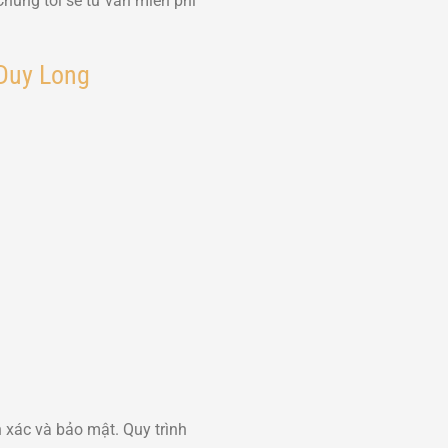
húng tôi sẽ tư vấn miễn phí
 Duy Long
h xác và bảo mật. Quy trình