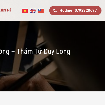
Hotline: 0792328697
LIÊN HỆ
hường – Thám Tử Duy Long