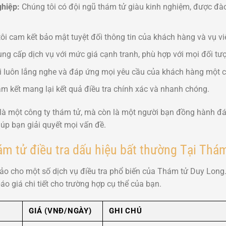
ghiệp:
Chúng tôi có đội ngũ thám tử giàu kinh nghiệm, được đào
i cam kết bảo mật tuyệt đối thông tin của khách hàng và vụ vi
ng cấp dịch vụ với mức giá cạnh tranh, phù hợp với mọi đối t
 luôn lắng nghe và đáp ứng mọi yêu cầu của khách hàng một c
m kết mang lại kết quả điều tra chính xác và nhanh chóng.
à một công ty thám tử, mà còn là một người bạn đồng hành đán
úp bạn giải quyết mọi vấn đề.
ám tử điều tra dấu hiệu bất thường Tại Th
o cho một số dịch vụ điều tra phổ biến của Thám tử Duy Long. Vu
áo giá chi tiết cho trường hợp cụ thể của bạn.
GIÁ (VNĐ/NGÀY)
GHI CHÚ