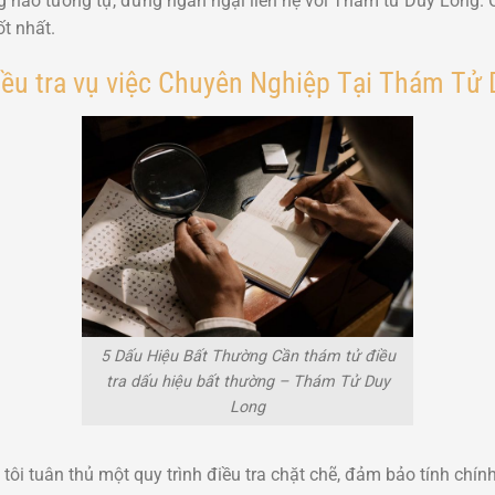
g nào tương tự, đừng ngần ngại liên hệ với Thám tử Duy Long. C
ốt nhất.
iều tra vụ việc Chuyên Nghiệp Tại Thám Tử
5 Dấu Hiệu Bất Thường Cần thám tử điều
tra dấu hiệu bất thường – Thám Tử Duy
Long
ôi tuân thủ một quy trình điều tra chặt chẽ, đảm bảo tính chín