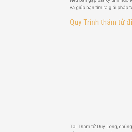
Nếu bạn gặp bất kỳ tình huốn
và giúp bạn tìm ra giải pháp t
Quy Trình thám tử đ
Tại Thám tử Duy Long, chúng t