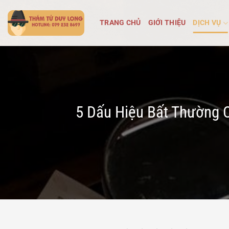
Bỏ
qua
TRANG CHỦ
GIỚI THIỆU
DỊCH VỤ
nội
dung
5 Dấu Hiệu Bất Thường C