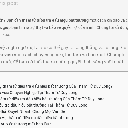
his post
 ổn? Bạn cần
thám tử điều tra dấu hiệu bất thường
một cách kín đáo và 
n, giúp bạn tìm ra sự thật và bảo vệ quyền lợi của mình. Chúng tôi sử dụ
h xác.
ệc nghi ngờ một ai đó có thể gây ra căng thẳng và lo lắng. Đó l
vụ việc
một cách chuyên nghiệp, tận tâm và bảo mật. Chúng tôi s
 quả, để bạn có thể đưa ra những quyết định sáng suốt nhất.
ụ thám tử điều tra dấu hiệu bất thường Của Thám Tử Duy Long?
vụ việc Chuyên Nghiệp Tại Thám Tử Duy Long
hám tử điều tra dấu hiệu bất thường Của Thám Tử Duy Long
ều tra dấu hiệu bất thường Tại Thám Tử Duy Long
 Giải Quyết Nhanh Chóng Mọi Vấn Đề
 Vụ thám tử điều tra dấu hiệu bất thường
t vụ việc thường mất bao lâu?