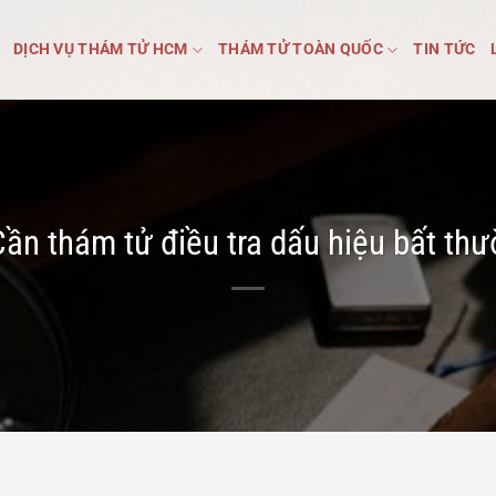
DỊCH VỤ THÁM TỬ HCM
THÁM TỬ TOÀN QUỐC
TIN TỨC
ần thám tử điều tra dấu hiệu bất t