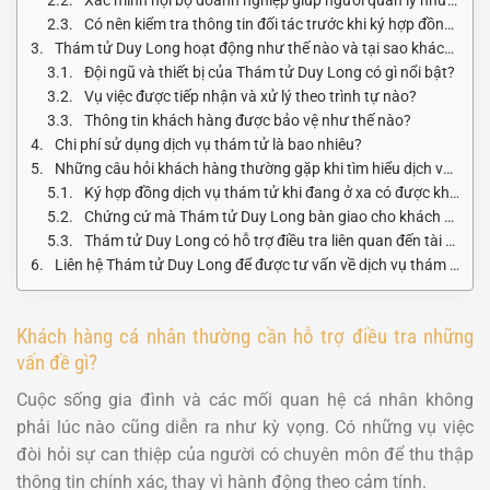
Có nên kiểm tra thông tin đối tác trước khi ký hợp đồng lớn không?
Thám tử Duy Long hoạt động như thế nào và tại sao khách hàng tin dùng?
Đội ngũ và thiết bị của Thám tử Duy Long có gì nổi bật?
Vụ việc được tiếp nhận và xử lý theo trình tự nào?
Thông tin khách hàng được bảo vệ như thế nào?
Chi phí sử dụng dịch vụ thám tử là bao nhiêu?
Những câu hỏi khách hàng thường gặp khi tìm hiểu dịch vụ thám tử
Ký hợp đồng dịch vụ thám tử khi đang ở xa có được không?
Chứng cứ mà Thám tử Duy Long bàn giao cho khách hàng bao gồm những gì?
Thám tử Duy Long có hỗ trợ điều tra liên quan đến tài khoản mạng xã hội không?
Liên hệ Thám tử Duy Long để được tư vấn về dịch vụ thám tử
Khách hàng cá nhân thường cần hỗ trợ điều tra những
vấn đề gì?
Cuộc sống gia đình và các mối quan hệ cá nhân không
phải lúc nào cũng diễn ra như kỳ vọng. Có những vụ việc
đòi hỏi sự can thiệp của người có chuyên môn để thu thập
thông tin chính xác, thay vì hành động theo cảm tính.