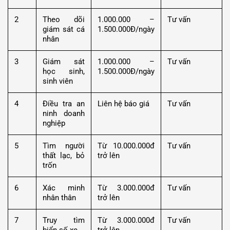
2
Theo dõi
1.000.000 –
Tư vấn
giám sát cá
1.500.000Đ/ngày
nhân
3
Giám sát
1.000.000 –
Tư vấn
học sinh,
1.500.000Đ/ngày
sinh viên
4
Điều tra an
Liên hệ báo giá
Tư vấn
ninh doanh
nghiệp
5
Tìm người
Từ 10.000.000đ
Tư vấn
thất lạc, bỏ
trở lên
trốn
6
Xác minh
Từ 3.000.000đ
Tư vấn
nhân thân
trở lên
7
Truy tìm
Từ 3.000.000đ
Tư vấn
biển số xe
trở lên