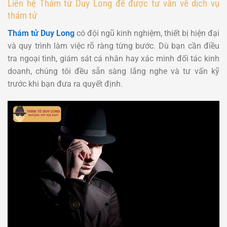
Liên hệ Thám tử Duy Long để được tư vấn về dịch vụ
thám tử
Thám tử Duy Long
có đội ngũ kinh nghiệm, thiết bị hiện đại
và quy trình làm việc rõ ràng từng bước. Dù bạn cần điều
tra ngoại tình, giám sát cá nhân hay xác minh đối tác kinh
doanh, chúng tôi đều sẵn sàng lắng nghe và tư vấn kỹ
trước khi bạn đưa ra quyết định.