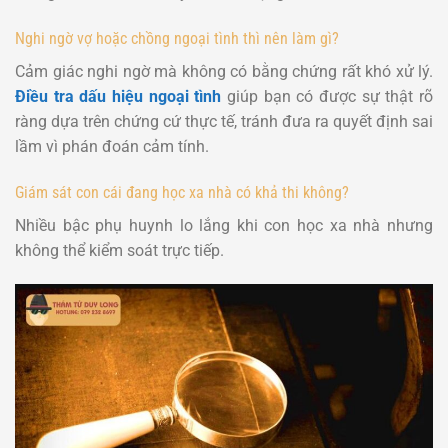
Nghi ngờ vợ hoặc chồng ngoại tình thì nên làm gì?
Cảm giác nghi ngờ mà không có bằng chứng rất khó xử lý.
Điều tra dấu hiệu ngoại tình
giúp bạn có được
sự thật rõ
ràng dựa trên chứng cứ thực tế
, tránh đưa ra quyết định sai
lầm vì phán đoán cảm tính.
Giám sát con cái đang học xa nhà có khả thi không?
Nhiều bậc phụ huynh lo lắng khi con học xa nhà nhưng
không thể kiểm soát trực tiếp.