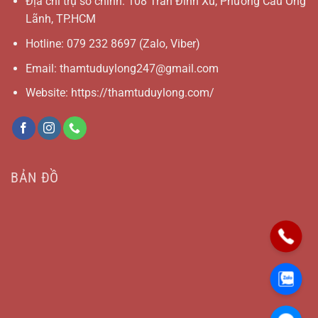
Địa chỉ trụ sở chính: 108 Trần Đình Xu, Phường Cầu Ông
Lãnh, TP.HCM
Hotline:
079 232 8697
(Zalo, Viber)
Email:
thamtuduylong247@gmail.com
Website: https://thamtuduylong.com/
BẢN ĐỒ