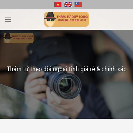
Bỏ
qua
nội
dung
Thám tử theo dõi ngoại tình giá rẻ & chính xác