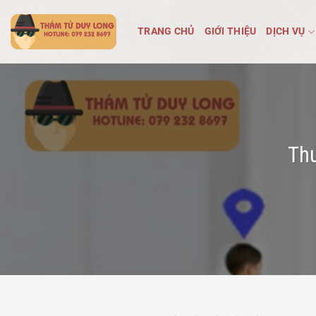
Bỏ
qua
TRANG CHỦ
GIỚI THIỆU
DỊCH VỤ
nội
dung
Thu