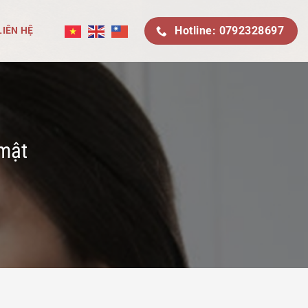
Hotline: 0792328697
LIÊN HỆ
 mật