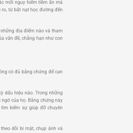
 các mối nguy hiểm tiềm ẩn mà
i ro, từ bắt nạt học đường đến
ến những địa điểm nào và tham
của vấn đề, chẳng hạn như con
hông có đủ bằng chứng để can
kỳ dấu hiệu nào. Trong những
i ngờ của họ. Bằng chứng này
c tìm kiếm sự giúp đỡ chuyên
heo dõi bí mật, chụp ảnh và