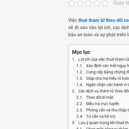
Rate t
Việc
thuê thám tử theo dõi c
sẽ đi sâu vào lợi ích, các d
bảo an toàn và sự phát triển
Mục lục
Lợi ích của việc thuê thám t
Xác định các mối nguy 
Cung cấp bằng chứng để
Giúp cha mẹ hiểu rõ hơn
Ngăn chặn các hành vi t
Các dịch vụ thám tử theo dõ
Theo dõi bí mật
Điều tra trực tuyến
Phỏng vấn và thu thập t
Tư vấn và hỗ trợ
Lưu ý quan trọng khi thuê t
Chọn một công ty thám t