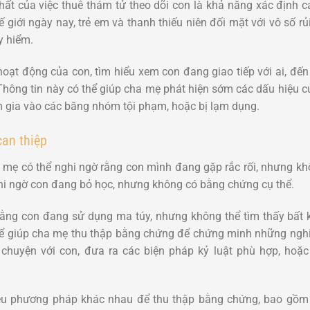
nhất của việc thuê thám tử theo dõi con là khả năng xác định
ế giới ngày nay, trẻ em và thanh thiếu niên đối mặt với vô số rủ
y hiểm.
hoạt động của con, tìm hiểu xem con đang giao tiếp với ai, đ
Thông tin này có thể giúp cha mẹ phát hiện sớm các dấu hiệu 
m gia vào các băng nhóm tội phạm, hoặc bị lạm dụng.
an thiệp
a mẹ có thể nghi ngờ rằng con mình đang gặp rắc rối, nhưng k
nghi ngờ con đang bỏ học, nhưng không có bằng chứng cụ thể.
 rằng con đang sử dụng ma túy, nhưng không thể tìm thấy bất 
thể giúp cha mẹ thu thập bằng chứng để chứng minh những ngh
chuyện với con, đưa ra các biện pháp kỷ luật phù hợp, hoặ
ều phương pháp khác nhau để thu thập bằng chứng, bao gồm t