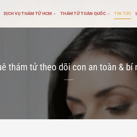
DỊCH VỤ THÁM TỬ HCM
THÁM TỬ TOÀN QUỐC
TIN TỨC
ê thám tử theo dõi con an toàn & bí