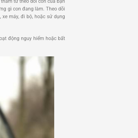
 thám tử theo dõi con của bạn
hững gì con đang làm. Theo dõi
 xe máy, đi bộ, hoặc sử dụng
hoạt động nguy hiểm hoặc bất