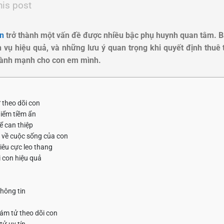
his post
on
trở thành một vấn đề được nhiều bậc phụ huynh quan tâm. Bà
ịch vụ hiệu quả, và những lưu ý quan trọng khi quyết định thu
 lành mạnh cho con em mình.
ử theo dõi con
hiểm tiềm ẩn
 can thiệp
 về cuộc sống của con
iêu cực leo thang
i con hiệu quả
hông tin
hám tử theo dõi con
ử uy tín