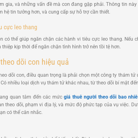
 gia, và những vấn đề mà con đang gặp phải. Thông tin này có
 hệ tin tưởng hơn, và cung cấp sự hỗ trợ cần thiết.
u cực leo thang
on có thể giúp ngăn chặn các hành vi tiêu cực leo thang. Nếu
 thiệp kịp thời để ngăn chặn tình hình trở nên tồi tệ hơn.
 theo dõi con hiệu quả
heo dõi con, điều quan trọng là phải chọn một công ty thám tử 
Có nhiều loại dịch vụ thám tử khác nhau, từ theo dõi bí mật đến
đang quan tâm đến các mức
giá thuê người theo dõi bao nhi
an theo dõi, phạm vi địa lý, và mức độ phức tạp của vụ việc. D
ạn có thể cân nhắc.