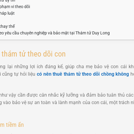
 phạm vi theo dõi
háp luật
thay thế
theo yêu cầu chuyên nghiệp và bảo mật tại Thám tử Duy Long
ê thám tử theo dõi con
ng lại những lợi ích đáng kể, giúp cha mẹ bảo vệ con cái k
 cũng tự hỏi liệu
có nên thuê thám tử theo dõi chồng không
h
như vậy cần được cân nhắc kỹ lưỡng và đảm bảo tuân thủ các 
ng vào bảo vệ sự an toàn và lành mạnh của con cái, một trách n
ểm tiềm ẩn