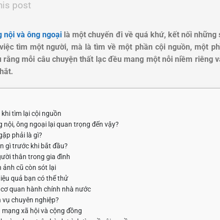
his post
g nội và ông ngoại
là một chuyến đi về quá khứ, kết nối những 
việc tìm một người, mà là tìm về một phần cội nguồn, một ph
 rằng mỗi câu chuyện thất lạc đều mang một nỗi niềm riêng v
hắt.
hi tìm lại cội nguồn
g nội, ông ngoại lại quan trọng đến vậy?
ặp phải là gì?
 gì trước khi bắt đầu?
gười thân trong gia đình
h ảnh cũ còn sót lại
iệu quả bạn có thể thử
 cơ quan hành chính nhà nước
h vụ chuyên nghiệp?
 mạng xã hội và cộng đồng