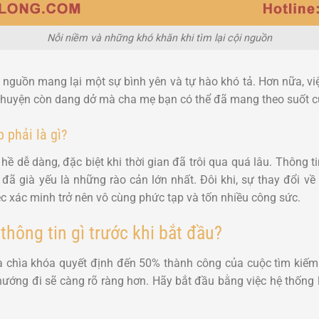
Nỗi niềm và những khó khăn khi tìm lại cội nguồn
 nguồn mang lại một sự bình yên và tự hào khó tả. Hơn nữa, vi
huyện còn dang dở mà cha mẹ bạn có thể đã mang theo suốt c
 phải là gì?
ề dễ dàng, đặc biệt khi thời gian đã trôi qua quá lâu. Thông t
ã già yếu là những rào cản lớn nhất. Đôi khi, sự thay đổi về 
ệc xác minh trở nên vô cùng phức tạp và tốn nhiều công sức.
hông tin gì trước khi bắt đầu?
à chìa khóa quyết định đến 50% thành công của cuộc tìm kiếm
 hướng đi sẽ càng rõ ràng hơn. Hãy bắt đầu bằng việc hệ thống l