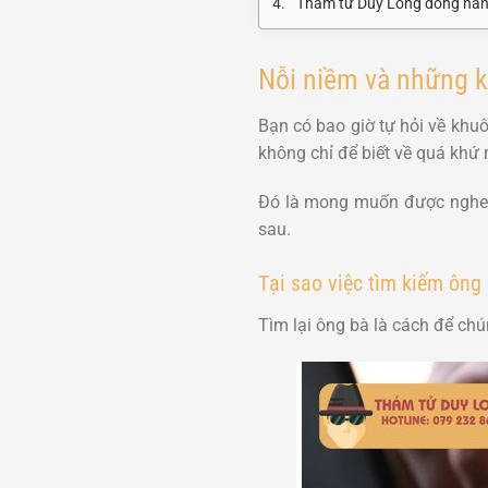
Thám tử Duy Long đồng hành
Nỗi niềm và những k
Bạn có bao giờ tự hỏi về khu
không chỉ để biết về quá khứ
Đó là mong muốn được nghe k
sau.
Tại sao việc tìm kiếm ông 
Tìm lại ông bà là cách để chú