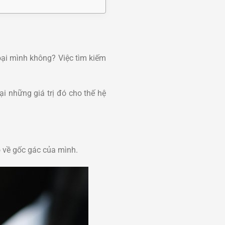
oại mình không? Việc tìm kiếm
 những giá trị đó cho thế hệ
õ về gốc gác của mình.