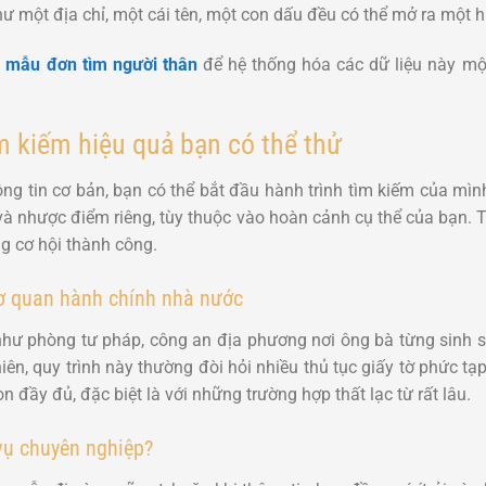
 như một địa chỉ, một cái tên, một con dấu đều có thể mở ra một 
h
mẫu đơn tìm người thân
để hệ thống hóa các dữ liệu này một
 kiếm hiệu quả bạn có thể thử
ông tin cơ bản, bạn có thể bắt đầu hành trình tìm kiếm của mì
à nhược điểm riêng, tùy thuộc vào hoàn cảnh cụ thể của bạn.
g cơ hội thành công.
ơ quan hành chính nhà nước
hư phòng tư pháp, công an địa phương nơi ông bà từng sinh số
hiên, quy trình này thường đòi hỏi nhiều thủ tục giấy tờ phức t
òn đầy đủ, đặc biệt là với những trường hợp thất lạc từ rất lâu.
vụ chuyên nghiệp?