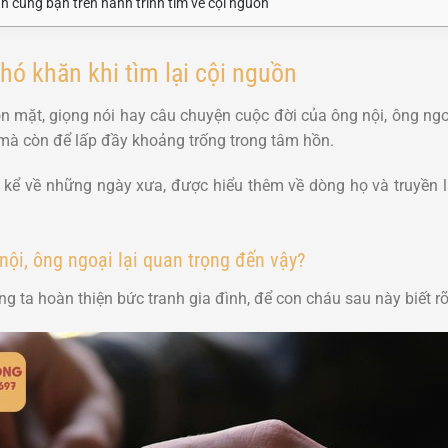
 cùng bạn trên hành trình tìm về cội nguồn
hó khăn khi tìm lại cội nguồn
ôn mặt, giọng nói hay câu chuyện cuộc đời của ông nội, ông ng
 mà còn để lấp đầy khoảng trống trong tâm hồn.
ể về những ngày xưa, được hiểu thêm về dòng họ và truyền lại
nội, ông ngoại lại quan trọng đến vậy?
ng ta hoàn thiện bức tranh gia đình, để con cháu sau này biết r