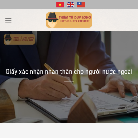
Bỏ
qua
nội
dung
Giấy xác nhận nhân thân cho người nước ngoài