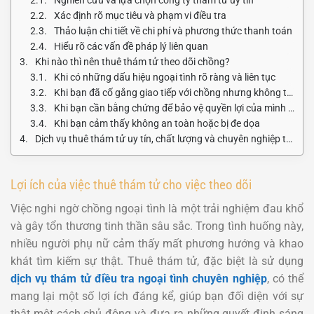
Xác định rõ mục tiêu và phạm vi điều tra
Thảo luận chi tiết về chi phí và phương thức thanh toán
Hiểu rõ các vấn đề pháp lý liên quan
Khi nào thì nên thuê thám tử theo dõi chồng?
Khi có những dấu hiệu ngoại tình rõ ràng và liên tục
Khi bạn đã cố gắng giao tiếp với chồng nhưng không thành công
Khi bạn cần bằng chứng để bảo vệ quyền lợi của mình (trong trường hợp ly hôn)
Khi bạn cảm thấy không an toàn hoặc bị đe dọa
Dịch vụ thuê thám tử uy tín, chất lượng và chuyên nghiệp tại Thám tử Duy Long
Lợi ích của việc thuê thám tử cho việc theo dõi
Việc nghi ngờ chồng ngoại tình là một trải nghiệm đau khổ
và gây tổn thương tinh thần sâu sắc. Trong tình huống này,
nhiều người phụ nữ cảm thấy mất phương hướng và khao
khát tìm kiếm sự thật. Thuê thám tử, đặc biệt là sử dụng
dịch vụ thám tử điều tra ngoại tình chuyên nghiệp
, có thể
mang lại một số lợi ích đáng kể, giúp bạn đối diện với sự
thật một cách chủ động và đưa ra những quyết định sáng