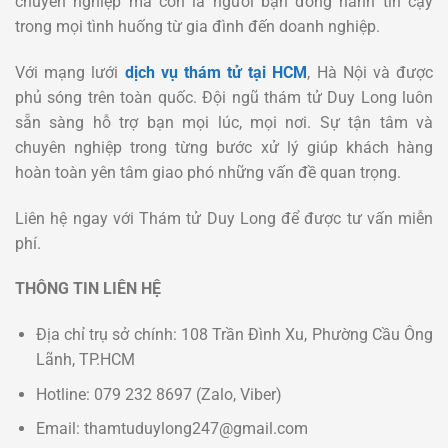
chuyên nghiệp mà còn là người bạn đồng hành tin cậy
trong mọi tình huống từ gia đình đến doanh nghiệp.
Với mạng lưới
dịch vụ thám tử tại HCM
, Hà Nội và được
phủ sóng trên toàn quốc. Đội ngũ thám tử Duy Long luôn
sẵn sàng hỗ trợ bạn mọi lúc, mọi nơi. Sự tận tâm và
chuyên nghiệp trong từng bước xử lý giúp khách hàng
hoàn toàn yên tâm giao phó những vấn đề quan trọng.
Liên hệ ngay với Thám tử Duy Long để được tư vấn miễn
phí.
THÔNG TIN LIÊN HỆ
Địa chỉ trụ sở chính: 108 Trần Đình Xu, Phường Cầu Ông
Lãnh, TP.HCM
Hotline: 079 232 8697 (Zalo, Viber)
Email: thamtuduylong247@gmail.com