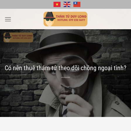
Bỏ
qua
nội
dung
Có nên thuê thám tử theo dõi chồng ngoại tình?