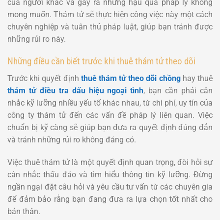
của người khác và gây ra những hậu quả pháp lý không
mong muốn. Thám tử sẽ thực hiện công việc này một cách
chuyên nghiệp và tuân thủ pháp luật, giúp bạn tránh được
những rủi ro này.
Những điều cần biết trước khi thuê thám tử theo dõi
Trước khi quyết định
thuê thám tử theo dõi chồng
hay thuê
thám tử điều tra dấu hiệu ngoại tình
, bạn cần phải cân
nhắc kỹ lưỡng nhiều yếu tố khác nhau, từ chi phí, uy tín của
công ty thám tử đến các vấn đề pháp lý liên quan. Việc
chuẩn bị kỹ càng sẽ giúp bạn đưa ra quyết định đúng đắn
và tránh những rủi ro không đáng có.
Việc thuê thám tử là một quyết định quan trọng, đòi hỏi sự
cân nhắc thấu đáo và tìm hiểu thông tin kỹ lưỡng. Đừng
ngần ngại đặt câu hỏi và yêu cầu tư vấn từ các chuyên gia
để đảm bảo rằng bạn đang đưa ra lựa chọn tốt nhất cho
bản thân.