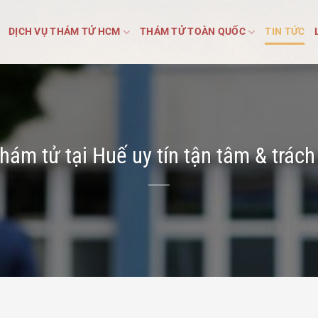
DỊCH VỤ THÁM TỬ HCM
THÁM TỬ TOÀN QUỐC
TIN TỨC
hám tử tại Huế uy tín tận tâm & trác