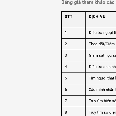
Bảng giá tham khảo các 
STT
DỊCH VỤ
1
Điều tra ngoại t
2
Theo dõi/Giám 
3
Giám sát học si
4
Điều tra an nin
5
Tìm người thất 
6
Xác minh nhân 
7
Truy tìm biển s
8
Truy tìm số điệ