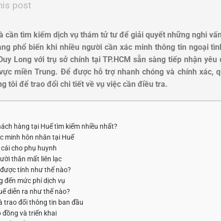
his post
à cần tìm kiếm dịch vụ thám tử tư để giải quyết những nghi vấ
ng phổ biến khi nhiều người cần xác minh thông tin ngoại tình
 Duy Long với trụ sở chính tại TP.HCM sẵn sàng tiếp nhận yêu
vực miền Trung. Để được hỗ trợ nhanh chóng và chính xác, q
 tôi để trao đổi chi tiết về vụ việc cần điều tra.
ách hàng tại Huế tìm kiếm nhiều nhất?
xác minh hôn nhân tại Huế
 cái cho phụ huynh
ười thân mất liên lạc
 được tính như thế nào?
 đến mức phí dịch vụ
uế diễn ra như thế nào?
à trao đổi thông tin ban đầu
 đồng và triển khai