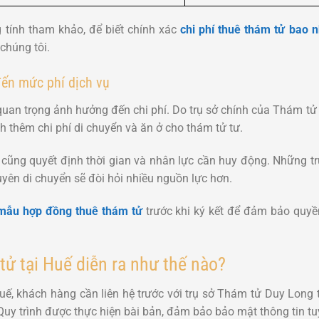
 tính tham khảo, để biết chính xác
chi phí thuê thám tử bao n
 chúng tôi.
ến mức phí dịch vụ
 quan trọng ảnh hưởng đến chi phí. Do trụ sở chính của Thám tử
nh thêm chi phí di chuyển và ăn ở cho thám tử tư.
cũng quyết định thời gian và nhân lực cần huy động. Những t
yên di chuyển sẽ đòi hỏi nhiều nguồn lực hơn.
mẫu hợp đồng thuê thám tử
trước khi ký kết để đảm bảo quyề
tử tại Huế diễn ra như thế nào?
Huế, khách hàng cần liên hệ trước với trụ sở Thám tử Duy Long
uy trình được thực hiện bài bản, đảm bảo bảo mật thông tin tu