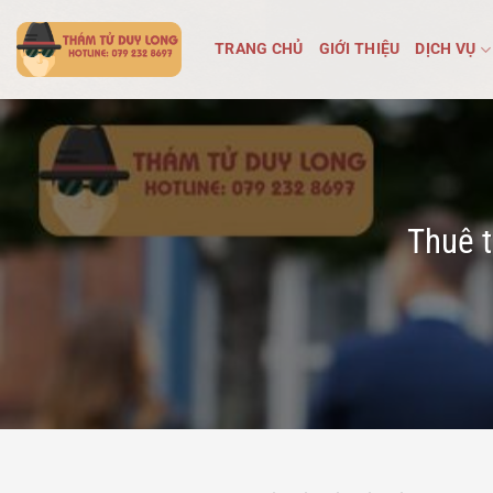
Bỏ
qua
TRANG CHỦ
GIỚI THIỆU
DỊCH VỤ
nội
dung
Thuê t