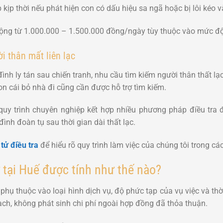
 kịp thời nếu phát hiện con có dấu hiệu sa ngã hoặc bị lôi kéo 
động từ 1.000.000 – 1.500.000 đồng/ngày tùy thuộc vào mức độ
i thân mất liên lạc
ình ly tán sau chiến tranh, nhu cầu tìm kiếm người thân thất lạc
con cái bỏ nhà đi cũng cần được hỗ trợ tìm kiếm.
y trình chuyên nghiệp kết hợp nhiều phương pháp điều tra đ
đình đoàn tụ sau thời gian dài thất lạc.
tử điều tra
để hiểu rõ quy trình làm việc của chúng tôi trong các
 tại Huế được tính như thế nào?
phụ thuộc vào loại hình dịch vụ, độ phức tạp của vụ việc và th
ch, không phát sinh chi phí ngoài hợp đồng đã thỏa thuận.