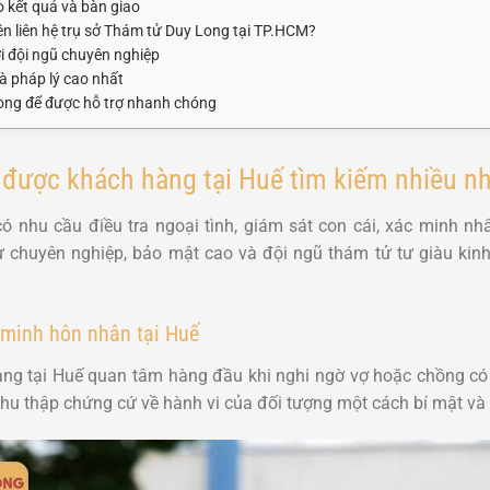
 kết quả và bàn giao
ên liên hệ trụ sở Thám tử Duy Long tại TP.HCM?
ởi đội ngũ chuyên nghiệp
à pháp lý cao nhất
ong để được hỗ trợ nhanh chóng
 được khách hàng tại Huế tìm kiếm nhiều n
 nhu cầu điều tra ngoại tình, giám sát con cái, xác minh nhâ
ự chuyên nghiệp, bảo mật cao và đội ngũ thám tử tư giàu ki
c minh hôn nhân tại Huế
àng tại Huế quan tâm hàng đầu khi nghi ngờ vợ hoặc chồng có 
 thu thập chứng cứ về hành vi của đối tượng một cách bí mật và