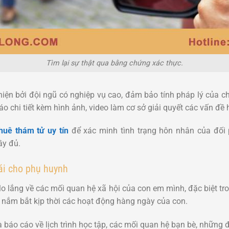
Tìm lại sự thật qua bằng chứng xác thực.
 hiện bởi đội ngũ có nghiệp vụ cao, đảm bảo tính pháp lý của 
 chi tiết kèm hình ảnh, video làm cơ sở giải quyết các vấn đề 
huê thám tử uy tín
để xác minh tình trạng hôn nhân của đối p
ầy đủ.
ái cho phụ huynh
o lắng về các mối quan hệ xã hội của con em mình, đặc biệt tron
 nắm bắt kịp thời các hoạt động hàng ngày của con.
báo cáo về lịch trình học tập, các mối quan hệ bạn bè, những đ