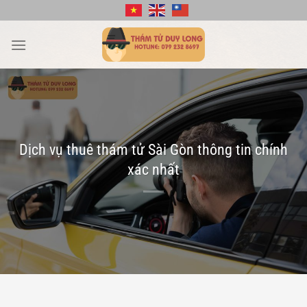
Bỏ
qua
nội
dung
Dịch vụ thuê thám tử Sài Gòn thông tin chính
xác nhất