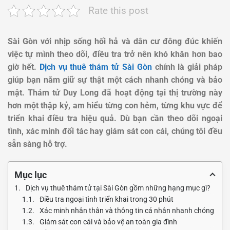
Rate this post
Sài Gòn với nhịp sống hối hả và dân cư đông đúc khiến
việc tự mình theo dõi, điều tra trở nên khó khăn hơn bao
giờ hết.
Dịch vụ thuê thám tử Sài Gòn
chính là giải pháp
giúp bạn nắm giữ sự thật một cách nhanh chóng và bảo
mật. Thám tử Duy Long đã hoạt động tại thị trường này
hơn một thập kỷ, am hiểu từng con hẻm, từng khu vực để
triển khai điều tra hiệu quả. Dù bạn cần theo dõi ngoại
tình, xác minh đối tác hay giám sát con cái, chúng tôi đều
sẵn sàng hỗ trợ.
Mục lục
Dịch vụ thuê thám tử tại Sài Gòn gồm những hạng mục gì?
Điều tra ngoại tình triển khai trong 30 phút
Xác minh nhân thân và thông tin cá nhân nhanh chóng
Giám sát con cái và bảo vệ an toàn gia đình