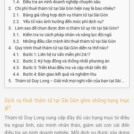
Điều tra an ninh doanh nghiệp chuyên sâu
Chi phí thuê thám tử tại Sài Gòn hiện nay là bao nhiêu?
Bảng giá tổng hợp dịch vụ thám tử tại Sài Gòn
Yếu tố nào ảnh hưởng đến mức phí dịch vụ?
Làm sao để chọn được đơn vị thám tử uy tín tại Sài Gòn?
Kiểm tra tư cách pháp nhân và năng lực đội ngũ
Những điều cần tránh khi thuê thám tử tại Sài Gòn
Quy trình thuê thám tử tại Sài Gòn diễn ra thế nào?
Bước 1: Liên hệ tư vấn miễn phí 24/7
Bước 2: Ký hợp đồng và thống nhất phương án
Bước 3: Triển khai điều tra và cập nhật tiến độ
Bước 4: Bàn giao kết quả và nghiệm thu
Thám tử Duy Long – Giải mã mọi nghi vấn của bạn tại Sài Gòn
Dịch vụ thuê thám tử tại Sài Gòn gồm những hạng mục
gì?
Thám tử Duy Long cung cấp đầy đủ các hạng mục từ điều
tra ngoại tình, xác minh nhân thân, giám sát con cái đến
điều tra an ninh doanh nghiệp. Mỗi dịch vụ được xây dựng