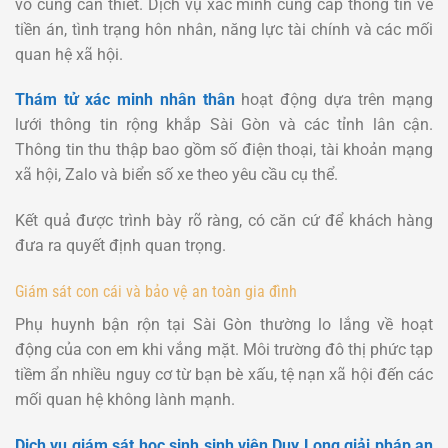
vô cùng cần thiết. Dịch vụ xác minh cung cấp thông tin về
tiền án, tình trạng hôn nhân, năng lực tài chính và các mối
quan hệ xã hội.
Thám tử xác minh nhân thân
hoạt động dựa trên mạng
lưới thông tin rộng khắp Sài Gòn và các tỉnh lân cận.
Thông tin thu thập bao gồm số điện thoại, tài khoản mạng
xã hội, Zalo và biển số xe theo yêu cầu cụ thể.
Kết quả được trình bày rõ ràng, có căn cứ để khách hàng
đưa ra quyết định quan trọng.
Giám sát con cái và bảo vệ an toàn gia đình
Phụ huynh bận rộn tại Sài Gòn thường lo lắng về hoạt
động của con em khi vắng mặt. Môi trường đô thị phức tạp
tiềm ẩn nhiều nguy cơ từ bạn bè xấu, tệ nạn xã hội đến các
mối quan hệ không lành mạnh.
Dịch vụ giám sát học sinh sinh viên Duy Long giải pháp an