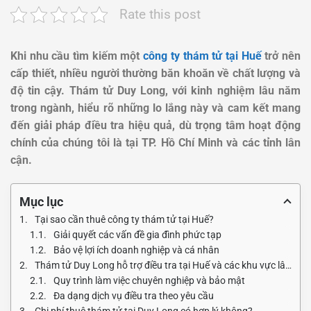
Rate this post
Khi nhu cầu tìm kiếm một
công ty thám tử tại Huế
trở nên
cấp thiết, nhiều người thường băn khoăn về chất lượng và
độ tin cậy. Thám tử Duy Long, với kinh nghiệm lâu năm
trong ngành, hiểu rõ những lo lắng này và cam kết mang
đến giải pháp điều tra hiệu quả, dù trọng tâm hoạt động
chính của chúng tôi là tại TP. Hồ Chí Minh và các tỉnh lân
cận.
Mục lục
Tại sao cần thuê công ty thám tử tại Huế?
Giải quyết các vấn đề gia đình phức tạp
Bảo vệ lợi ích doanh nghiệp và cá nhân
Thám tử Duy Long hỗ trợ điều tra tại Huế và các khu vực lân cận như thế nào?
Quy trình làm việc chuyên nghiệp và bảo mật
Đa dạng dịch vụ điều tra theo yêu cầu
Chi phí thuê thám tử tại Duy Long có hợp lý không?