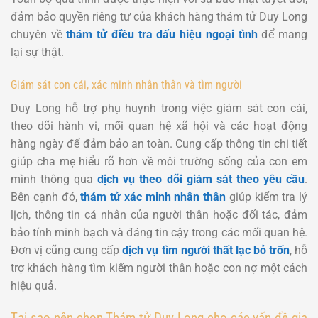
đảm bảo quyền riêng tư của khách hàng thám tử Duy Long
chuyên về
thám tử điều tra dấu hiệu ngoại tình
để mang
lại sự thật.
Giám sát con cái, xác minh nhân thân và tìm người
Duy Long hỗ trợ phụ huynh trong việc giám sát con cái,
theo dõi hành vi, mối quan hệ xã hội và các hoạt động
hàng ngày để đảm bảo an toàn.
Cung cấp thông tin chi tiết
giúp cha mẹ hiểu rõ hơn về môi trường sống của con em
mình thông qua
dịch vụ theo dõi giám sát theo yêu cầu
.
Bên cạnh đó,
thám tử xác minh nhân thân
giúp kiểm tra lý
lịch, thông tin cá nhân của người thân hoặc đối tác, đảm
bảo tính minh bạch và đáng tin cậy trong các mối quan hệ.
Đơn vị cũng cung cấp
dịch vụ tìm người thất lạc bỏ trốn
, hỗ
trợ khách hàng tìm kiếm người thân hoặc con nợ một cách
hiệu quả.
Tại sao nên chọn Thám tử Duy Long cho các vấn đề gia