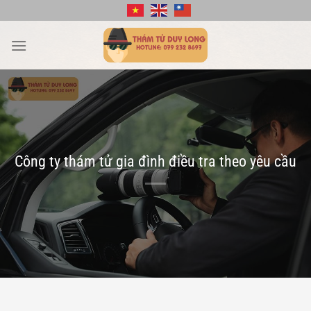
Bỏ
qua
nội
dung
Công ty thám tử gia đình điều tra theo yêu cầu