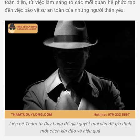
toàn diện, từ việc làm sáng tỏ các mối quan hệ phức tạp
đến việc bảo vệ sự an toàn của những người thân yêu.
Liên hệ Thám tử Duy Long để giải quyết mọi vấn đề gia đình
một cách kín đáo và hiệu quả