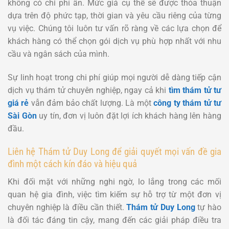
không có chi phí ẩn. Mức giá cụ thể sẽ được thỏa thuận
dựa trên độ phức tạp, thời gian và yêu cầu riêng của từng
vụ việc. Chúng tôi luôn tư vấn rõ ràng về các lựa chọn để
khách hàng có thể chọn gói dịch vụ phù hợp nhất với nhu
cầu và ngân sách của mình.
Sự linh hoạt trong chi phí giúp mọi người dễ dàng tiếp cận
dịch vụ thám tử chuyên nghiệp, ngay cả khi
tìm thám tử tư
giá rẻ
vẫn đảm bảo chất lượng. Là một
công ty thám tử tư
Sài Gòn
uy tín, đơn vị luôn đặt lợi ích khách hàng lên hàng
đầu.
Liên hệ Thám tử Duy Long để giải quyết mọi vấn đề gia
đình một cách kín đáo và hiệu quả
Khi đối mặt với những nghi ngờ, lo lắng trong các mối
quan hệ gia đình, việc tìm kiếm sự hỗ trợ từ một đơn vị
chuyên nghiệp là điều cần thiết.
Thám tử Duy Long
tự hào
là đối tác đáng tin cậy, mang đến các giải pháp điều tra