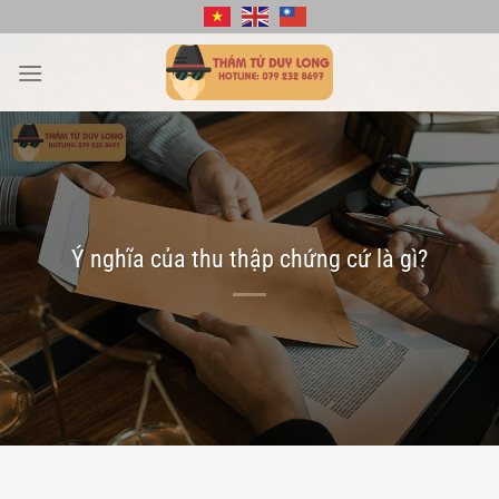
Bỏ
qua
nội
dung
Ý nghĩa của thu thập chứng cứ là gì?