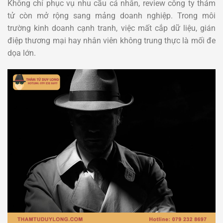
Không chỉ phục vụ nhu cầu cá nhân, review công ty thám
tử còn mở rộng sang mảng doanh nghiệp. Trong môi
trường kinh doanh cạnh tranh, việc mất cắp dữ liệu, gián
điệp thương mại hay nhân viên không trung thực là mối đe
dọa lớn.