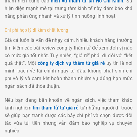
thâm niên cung cấp
dịch vụ thám tử tại Hồ Chí Minh
. Sự
hiện diện mạnh mẽ tại trung tâm kinh tế này đảm bảo khả
năng phản ứng nhanh và xử lý tình huống linh hoạt.
Chi phí hợp lý đi kèm chất lượng
Giá cả luôn là vấn đề nhạy cảm. Nhiều khách hàng thường
tìm kiếm các bài review công ty thám tử để xem đơn vị nào
có mức giá tốt nhất. Tuy nhiên, “giá rẻ” phải đi đôi với “kết
quả thật”. Một
công ty dịch vụ thám tử giá rẻ
uy tín là nơi
minh bạch về tài chính ngay từ đầu, không phát sinh chi
phí vô lý và cam kết hoàn thành nhiệm vụ đúng hạn mức
ngân sách đã thỏa thuận.
Nếu bạn đang băn khoăn về ngân sách, việc tham khảo
kinh nghiệm
tìm thám tử tư giá rẻ
từ những người đi trước
sẽ giúp bạn tránh được các bẫy chi phí và chọn được đối
tác vừa túi tiền nhưng vẫn đảm bảo nghiệp vụ chuyên
nghiệp.