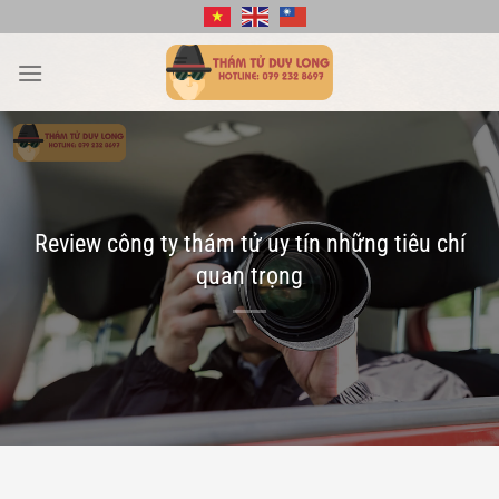
Bỏ
qua
nội
dung
Review công ty thám tử uy tín những tiêu chí
quan trọng