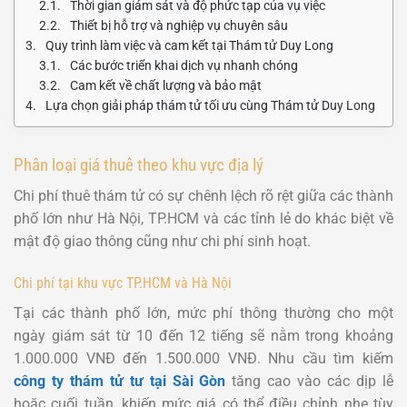
Thời gian giám sát và độ phức tạp của vụ việc
Thiết bị hỗ trợ và nghiệp vụ chuyên sâu
Quy trình làm việc và cam kết tại Thám tử Duy Long
Các bước triển khai dịch vụ nhanh chóng
Cam kết về chất lượng và bảo mật
Lựa chọn giải pháp thám tử tối ưu cùng Thám tử Duy Long
Phân loại giá thuê theo khu vực địa lý
Chi phí thuê thám tử có sự chênh lệch rõ rệt giữa các thành
phố lớn như Hà Nội, TP.HCM và các tỉnh lẻ do khác biệt về
mật độ giao thông cũng như chi phí sinh hoạt.
Chi phí tại khu vực TP.HCM và Hà Nội
Tại các thành phố lớn, mức phí thông thường cho một
ngày giám sát từ 10 đến 12 tiếng sẽ nằm trong khoảng
1.000.000 VNĐ đến 1.500.000 VNĐ. Nhu cầu tìm kiếm
công ty thám tử tư tại Sài Gòn
tăng cao vào các dịp lễ
hoặc cuối tuần, khiến mức giá có thể điều chỉnh nhẹ tùy