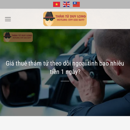
Bỏ
qua
nội
dung
Giá thuê thám tử theo dõi ngoại tình bao nhiêu
tiền 1 ngày?