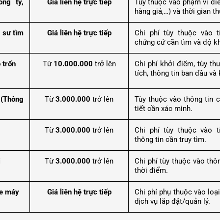
ông ty,
Giá liên hệ trực tiếp
Tùy thuộc vào phạm vi điều
hàng giả,…) và thời gian th
 sư tìm
Giá liên hệ trực tiếp
Chi phí tùy thuộc vào t
chứng cứ cần tìm và độ k
 trốn
Từ
10.000.000
trở lên
Chi phí khởi điểm, tùy th
tích, thông tin ban đầu và
 (Thông
Từ
3.000.000
trở lên
Tùy thuộc vào thông tin 
tiết cần xác minh.
Từ
3.000.000
trở lên
Chi phí tùy thuộc vào t
thông tin cần truy tìm.
i
Từ
3.000.000
trở lên
Chi phí tùy thuộc vào thô
thời điểm.
 xe máy
Giá liên hệ trực tiếp
Chi phí phụ thuộc vào loại 
dịch vụ lắp đặt/quản lý.