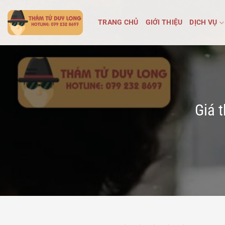
Bỏ
qua
TRANG CHỦ
GIỚI THIỆU
DỊCH VỤ
nội
dung
Giá 