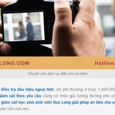
Chi phí cho dịch vụ điều tra cá nhân
 điều tra dấu hiệu ngoại tình
, chi phí thường ở mức 1.000.0
giám sát theo yêu cầu
cũng có mức giá tương đương cho cá
ụ giám sát học sinh sinh viên Duy Long giải pháp an tâm cho 
oàn cho con em.