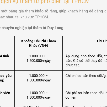
c dịch vụ thám tử phổ biến tại TPHCM
ột bảng giá tham khảo rõ ràng, giúp khách hàng dễ dàng dự
 khác nhau tại khu vực TPHCM.
ử chuyên nghiệp tại thám tử Duy Long
Khoảng Chi Phí Tham
Ghi C
Khảo (VNĐ)
i tình
1.000.000 –
Áp dụng cho theo dõi, t
1.500.000/ngày
bản. Giá có thể thay đổi 
phức tạp.
heo yêu
1.000.000 –
Chi phí cơ bản theo dõi/g
ng)
1.500.000/ngày
nh viên
1.000.000 –
Chi phí cơ bản theo dõi,
1.500.000/ngày
con em.