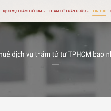
DỊCH VỤ THÁM TỬ HCM
THÁM TỬ TOÀN QUỐC
TIN TỨC
thuê dịch vụ thám tử tư TPHCM bao n