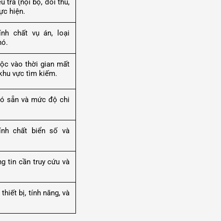
 tra (nội bộ, đối thủ,
ực hiện.
ính chất vụ án, loại
hó.
uộc vào thời gian mất
 khu vực tìm kiếm.
có sẵn và mức độ chi
ính chất biển số và
ng tin cần truy cứu và
thiết bị, tính năng, và