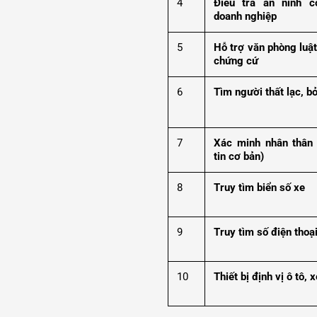
4
Điều tra an ninh c
doanh nghiệp
5
Hỗ trợ văn phòng luật
chứng cứ
6
Tìm người thất lạc, bỏ
7
Xác minh nhân thân
tin cơ bản)
8
Truy tìm biển số xe
9
Truy tìm số điện thoạ
10
Thiết bị định vị ô tô,