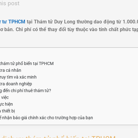
his post
tử tư TPHCM
tại Thám tử Duy Long thường dao động từ 1.000
cơ bản. Chi phí có thể thay đổi tùy thuộc vào tính chất phức t
ụ thám tử phổ biến tại TPHCM
 tra cá nhân
truy tìm và xác minh
 tra doanh nghiệp
 đến chi phí thuê thám tử?
 việc
ực hiện
thiết bị
ể nhận báo giá chính xác cho trường hợp của bạn