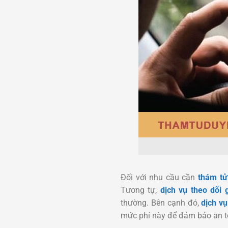
Đối với nhu cầu cần
thám tử
Tương tự,
dịch vụ theo dõi 
thường. Bên cạnh đó,
dịch v
mức phí này để đảm bảo an t