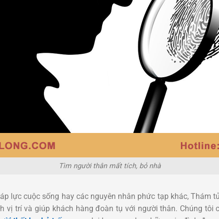
Tìm người thân mất tích, bỏ nhà
 áp lực cuộc sống hay các nguyên nhân phức tạp khác, Thám t
nh vị trí và giúp khách hàng đoàn tụ với người thân.
Chúng tôi 