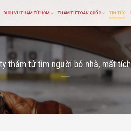
DỊCH VỤ THÁM TỬ HCM
THÁM TỬ TOÀN QUỐC
TIN TỨC
ty thám tử tìm người bỏ nhà, mất tích 