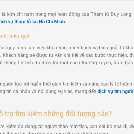
p là kim chỉ nam trong mọi hoạt động của Thám tử Duy Long,
dịch vụ thám tử tại Hồ Chí Minh
.
ạch, hiệu quả
 quy trình làm việc khoa học, minh bạch và hiệu quả, từ khâ
Khách hàng sẽ được tư vấn chi tiết về các bước thực hiện, thờ
ật thông tin tiến độ điều tra một cách thường xuyên, đảm bả
a nguồn lực, rút ngắn thời gian tìm kiếm và nâng cao tỷ lệ thà
ông tin cá nhân và nội dung vụ việc, mang đến
dịch vụ tìm ngườ
 trợ tìm kiếm những đối tượng nào?
ìm kiếm đa dạng, từ người thân mất tích, con cái bỏ nhà đi, đ
nh thông tin, đáp ứng mọi nhu cầu của khách hàng.