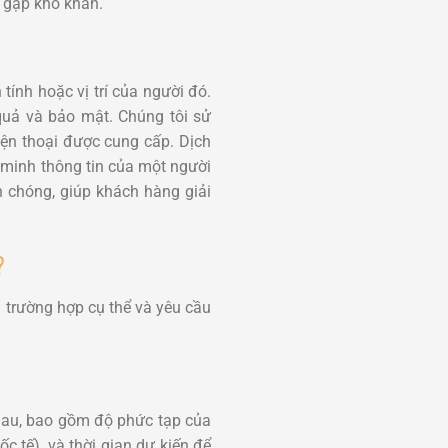
 gặp khó khăn.
tính hoặc vị trí của người đó.
uả và bảo mật. Chúng tôi sử
iện thoại được cung cấp. Dịch
c minh thông tin của một người
 chóng, giúp khách hàng giải
?
 trường hợp cụ thể và yêu cầu
nhau, bao gồm độ phức tạp của
c tế), và thời gian dự kiến để