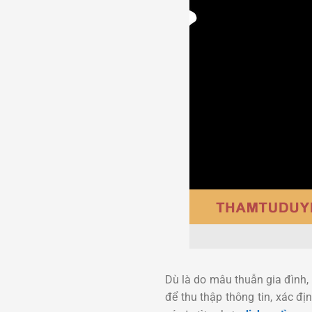
Dù là do mâu thuẫn gia đình,
để thu thập thông tin, xác đị