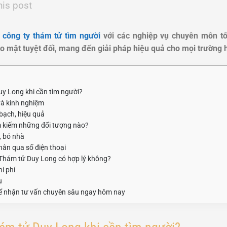
his post
à
công ty thám tử tìm người
với các nghiệp vụ chuyên môn tố
o mật tuyệt đối, mang đến giải pháp hiệu quả cho mọi trường 
uy Long khi cần tìm người?
và kinh nghiệm
 bạch, hiệu quả
m kiếm những đối tượng nào?
, bỏ nhà
hân qua số điện thoại
i Thám tử Duy Long có hợp lý không?
i phí
ụ
ể nhận tư vấn chuyên sâu ngay hôm nay