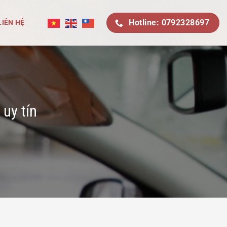
Hotline: 0792328697
LIÊN HỆ
uy tín