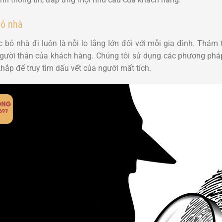
bỏ nhà
c bỏ nhà đi luôn là nỗi lo lắng lớn đối với mỗi gia đình. Thám
gười thân của khách hàng. Chúng tôi sử dụng các phương pháp 
khắp để truy tìm dấu vết của người mất tích.