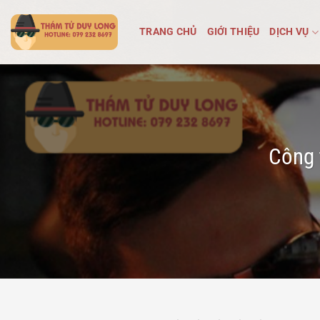
Bỏ
qua
TRANG CHỦ
GIỚI THIỆU
DỊCH VỤ
nội
dung
Công 