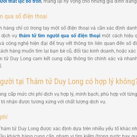
ười thất lạc bỏ trốn
, mang lại hy vọng cho những gia đình đang
n qua số điện thoại
 hàng chỉ có trong tay một số điện thoại và cần xác định danh 
 dịch vụ
thám tử tìm người qua số điện thoại
một cách hiệu q
và công nghệ hiện đại để truy vết thông tin liên quan đến số đ
hách hàng muốn tìm lại bạn bè cũ, đối tác kinh doanh, hoặc xá
m tử Duy Long cam kết cung cấp thông tin chính xác và nhanh
.
người tại Thám tử Duy Long có hợp lý không
g cấp mức chi phí dịch vụ hợp lý, minh bạch, phù hợp với từng
trị nhận được tương xứng với chất lượng dịch vụ.
phí
i Thám tử Duy Long được xác định dựa trên nhiều yếu tố khác 
đầu khách hàng cung cấp, phạm vi tìm kiếm (trong nước hay quố