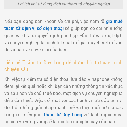
Lợi ích khi sử dụng dịch vụ thám tử chuyên nghiệp
Nếu bạn đang băn khoăn về chi phí, việc nắm rõ
giá thuê
thám tử định vị số điện thoại
sẽ giúp bạn có cái nhìn tổng
quan và đưa ra quyết định phù hợp. Đầu tư vào một dịch
vụ chuyên nghiệp là cách tốt nhất để giải quyết triệt để vấn
đề và bảo vệ quyền lợi của bạn.
Liên hệ Thám tử Duy Long để được hỗ trợ xác minh
chuyên sâu
Khi việc tự kiểm tra số điện thoại lừa đảo Vinaphone không
đem lại kết quả hoặc khi bạn cần những thông tin xác thực
và sâu hơn về chủ thuê bao, một dịch vụ chuyên nghiệp là
điều cần thiết. Việc đối mặt với các hành vi lừa đảo tinh vi
đòi hỏi những giải pháp mạnh mẽ và hiệu quả hơn là các
công cụ miễn phí.
Thám tử Duy Long
với kinh nghiệm và
nghiệp vụ vững vàng sẽ là đối tác đáng tin cậy của bạn.