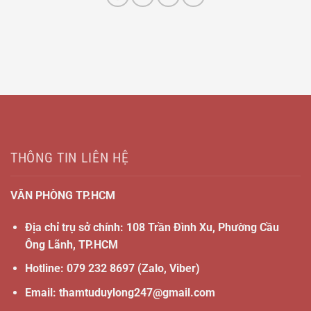
THÔNG TIN LIÊN HỆ
VĂN PHÒNG TP.HCM
Địa chỉ trụ sở chính: 108 Trần Đình Xu, Phường Cầu
Ông Lãnh, TP.HCM
Hotline:
079 232 8697
(Zalo, Viber)
Email:
thamtuduylong247@gmail.com