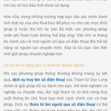
với các số lừa đảo mới được sử dụng.
Hơn nữa, trong những trường hợp bạn cần xác minh danh
tính thật sự của chủ thuê bao để phục vụ cho các mục đích
pháp lý hoặc thu hồi tài sản đã mất, các phương pháp
miễn phí hoàn toàn không thể đáp ứng. Việc tìm ra thông
tin chính xác về một người chỉ qua số điện thoại đòi hỏi kỹ
năng và nguồn lực chuyên môn. Đây là lúc bạn cần đến
một giải pháp chuyên nghiệp hơn.
Lợi ích khi sử dụng dịch vụ thám tử chuyên nghiệp
Khi các phương pháp thông thường không mang lại kết
quả,
dịch vụ truy tìm số điện thoại
của Thám tử Duy Long
chính là giải pháp tối ưu dành cho bạn. Với kinh nghiệm và
nghiệp vụ chuyên sâu, đội ngũ thám tử có khả năng truy
xuất thông tin chủ thuê bao một cách chính xác và hợp
pháp. Dịch vụ
thám tử tìm người qua số điện thoại
có thể
cung cấp các thông tin quan trọng như họ tên, địa chỉ và