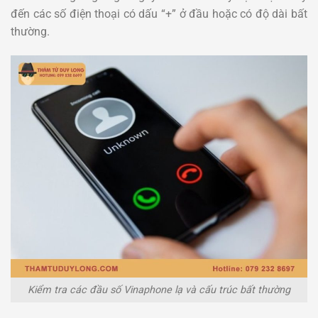
đến các số điện thoại có dấu “+” ở đầu hoặc có độ dài bất
thường.
Kiểm tra các đầu số Vinaphone lạ và cấu trúc bất thường