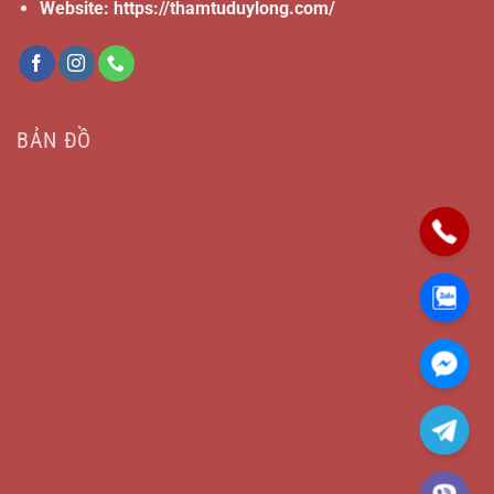
Website: https://thamtuduylong.com/
BẢN ĐỒ