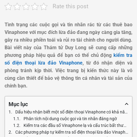
Rate this post
Tình trạng các cuộc gọi và tin nhắn rác từ các thuê bao
Vinaphone với mục đích lừa đảo đang ngày càng gia tăng,
gây ra nhiều phiền toái và rủi ro tài chính cho người dùng.
Bài viết này của Thám tử Duy Long sẽ cung cấp những
phương pháp hiệu quả để bạn có thể chủ động
kiểm tra
số điện thoại lừa đảo Vinaphone
, từ đó nhận diện và
phòng tránh kịp thời. Việc trang bị kiến thức này là vô
cùng cần thiết để bảo vệ thông tin cá nhân và tài sản của
chính bạn.
Mục lục
Dấu hiệu nhận biết một số điện thoại Vinaphone có khả năng lừa đảo
Phân tích nội dung cuộc gọi và tin nhắn đáng ngờ
Kiểm tra các đầu số Vinaphone lạ và cấu trúc bất thường
Các phương pháp tự kiểm tra số điện thoại lừa đảo Vinaphone online