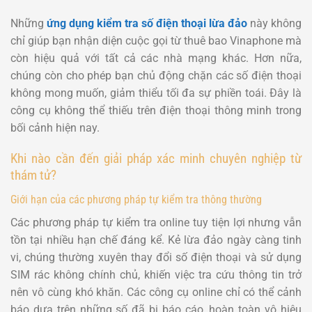
Những
ứng dụng kiểm tra số điện thoại lừa đảo
này không
chỉ giúp bạn nhận diện cuộc gọi từ thuê bao Vinaphone mà
còn hiệu quả với tất cả các nhà mạng khác. Hơn nữa,
chúng còn cho phép bạn chủ động chặn các số điện thoại
không mong muốn, giảm thiểu tối đa sự phiền toái. Đây là
công cụ không thể thiếu trên điện thoại thông minh trong
bối cảnh hiện nay.
Khi nào cần đến giải pháp xác minh chuyên nghiệp từ
thám tử?
Giới hạn của các phương pháp tự kiểm tra thông thường
Các phương pháp tự kiểm tra online tuy tiện lợi nhưng vẫn
tồn tại nhiều hạn chế đáng kể. Kẻ lừa đảo ngày càng tinh
vi, chúng thường xuyên thay đổi số điện thoại và sử dụng
SIM rác không chính chủ, khiến việc tra cứu thông tin trở
nên vô cùng khó khăn. Các công cụ online chỉ có thể cảnh
báo dựa trên những số đã bị báo cáo, hoàn toàn vô hiệu