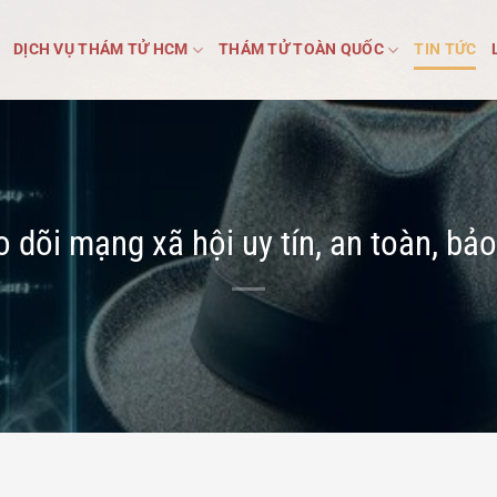
DỊCH VỤ THÁM TỬ HCM
THÁM TỬ TOÀN QUỐC
TIN TỨC
o dõi mạng xã hội uy tín, an toàn, bả