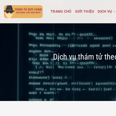
Bỏ
qua
TRANG CHỦ
GIỚI THIỆU
DỊCH VỤ
nội
dung
Dịch vụ thám tử the