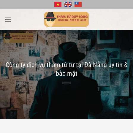
Bỏ
qua
nội
dung
Công ty dịch vụ thám tử tư tại Đà Nẵng uy tín &
bảo mật