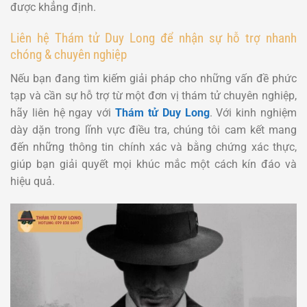
được khẳng định.
Liên hệ Thám tử Duy Long để nhận sự hỗ trợ nhanh
chóng & chuyên nghiệp
Nếu bạn đang tìm kiếm giải pháp cho những vấn đề phức
tạp và cần sự hỗ trợ từ một đơn vị thám tử chuyên nghiệp,
hãy liên hệ ngay với
Thám tử Duy Long
. Với kinh nghiệm
dày dặn trong lĩnh vực điều tra, chúng tôi cam kết mang
đến những thông tin chính xác và bằng chứng xác thực,
giúp bạn giải quyết mọi khúc mắc một cách kín đáo và
hiệu quả.