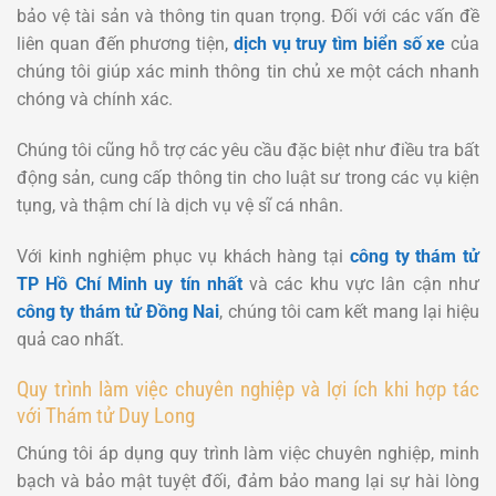
bảo vệ tài sản và thông tin quan trọng. Đối với các vấn đề
liên quan đến phương tiện,
dịch vụ truy tìm biển số xe
của
chúng tôi giúp xác minh thông tin chủ xe một cách nhanh
chóng và chính xác.
Chúng tôi cũng hỗ trợ các yêu cầu đặc biệt như điều tra bất
động sản, cung cấp thông tin cho luật sư trong các vụ kiện
tụng, và thậm chí là dịch vụ vệ sĩ cá nhân.
Với kinh nghiệm phục vụ khách hàng tại
công ty thám tử
TP Hồ Chí Minh uy tín nhất
và các khu vực lân cận như
công ty thám tử Đồng Nai
, chúng tôi cam kết mang lại hiệu
quả cao nhất.
Quy trình làm việc chuyên nghiệp và lợi ích khi hợp tác
với Thám tử Duy Long
Chúng tôi áp dụng quy trình làm việc chuyên nghiệp, minh
bạch và bảo mật tuyệt đối, đảm bảo mang lại sự hài lòng