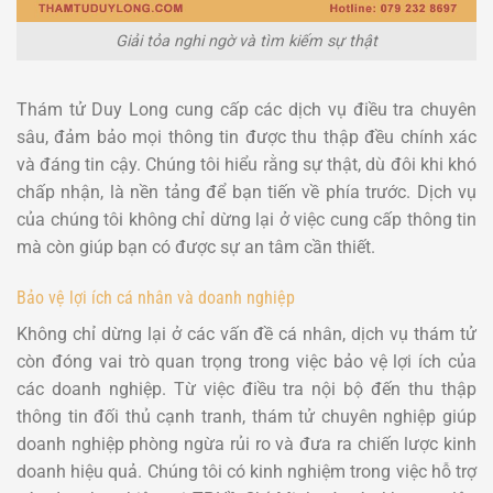
Giải tỏa nghi ngờ và tìm kiếm sự thật
Thám tử Duy Long cung cấp các dịch vụ điều tra chuyên
sâu, đảm bảo mọi thông tin được thu thập đều chính xác
và đáng tin cậy.
Chúng tôi hiểu rằng sự thật, dù đôi khi khó
chấp nhận, là nền tảng để bạn tiến về phía trước. Dịch vụ
của chúng tôi không chỉ dừng lại ở việc cung cấp thông tin
mà còn giúp bạn có được sự an tâm cần thiết.
Bảo vệ lợi ích cá nhân và doanh nghiệp
Không chỉ dừng lại ở các vấn đề cá nhân, dịch vụ thám tử
còn đóng vai trò quan trọng trong việc bảo vệ lợi ích của
các doanh nghiệp. Từ việc điều tra nội bộ đến thu thập
thông tin đối thủ cạnh tranh, thám tử chuyên nghiệp giúp
doanh nghiệp phòng ngừa rủi ro và đưa ra chiến lược kinh
doanh hiệu quả. Chúng tôi có kinh nghiệm trong việc hỗ trợ