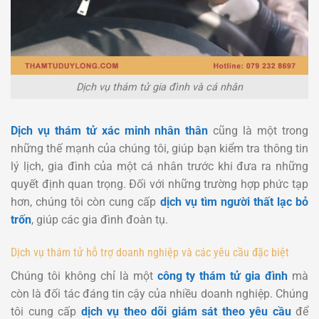
Dịch vụ thám tử gia đình và cá nhân
Dịch vụ thám tử xác minh nhân thân
cũng là một trong
những thế mạnh của chúng tôi, giúp bạn kiểm tra thông tin
lý lịch, gia đình của một cá nhân trước khi đưa ra những
quyết định quan trọng. Đối với những trường hợp phức tạp
hơn, chúng tôi còn cung cấp
dịch vụ tìm người thất lạc bỏ
trốn
, giúp các gia đình đoàn tụ.
Dịch vụ thám tử hỗ trợ doanh nghiệp và các yêu cầu đặc biệt
Chúng tôi không chỉ là một
công ty thám tử gia đình
mà
còn là đối tác đáng tin cậy của nhiều doanh nghiệp. Chúng
tôi cung cấp
dịch vụ theo dõi giám sát theo yêu cầu
để