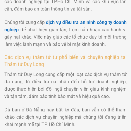
các doanh nghiệp tại TP.
Hồ Chí Minh và các khu vực lân
cận, đảm bảo an toàn thông tin và tài sản.
Chúng tôi cung cấp
dịch vụ điều tra an ninh công ty doanh
nghiệp
để phát hiện gian lận, trộm cắp hoặc các hành vi
gây hại khác. Việc này giúp các tổ chức duy trì môi trường
làm việc lành mạnh và bảo vệ bí mật kinh doanh.
Các dịch vụ thám tử tư phổ biến và chuyên nghiệp tại
Thám tử Duy Long
Thám tử Duy Long cung cấp một loạt các dịch vụ thám tử
đa dạng, từ điều tra cá nhân đến hỗ trợ doanh nghiệp,
được thực hiện bởi đội ngũ chuyên viên giàu kinh nghiệm
và tận tâm, đảm bảo tính bảo mật và hiệu quả cao.
Dù bạn ở Đà Nẵng hay bất kỳ đâu, bạn vẫn có thể tham
khảo các dịch vụ chuyên nghiệp mà chúng tôi đang triển
khai mạnh mẽ tại TP. Hồ Chí Minh.